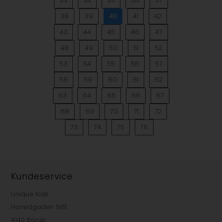
33
34
35
36
37
38
39
40
41
42
43
44
45
46
47
48
49
50
51
52
53
54
55
56
57
58
59
60
61
62
63
64
65
66
67
68
69
70
71
72
73
74
75
76
Kundeservice
Unique Kids
Hovedgaden 56E
4140 Borup