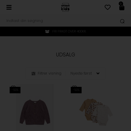
0
FRI FRAGT OVER 400KR.
UDSALG
Filtrer visning
-50%
-50%