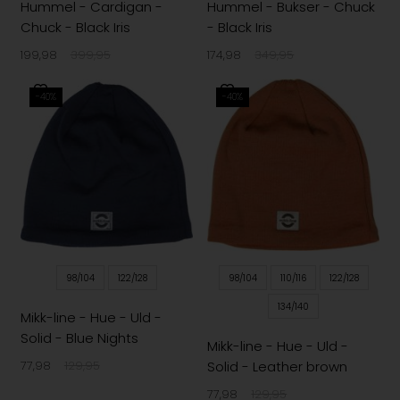
Hummel - Cardigan -
Hummel - Bukser - Chuck
Chuck - Black Iris
- Black Iris
199,98
399,95
174,98
349,95
-40%
-40%
98/104
122/128
98/104
110/116
122/128
134/140
Mikk-line - Hue - Uld -
Solid - Blue Nights
Mikk-line - Hue - Uld -
Solid - Leather brown
77,98
129,95
77,98
129,95