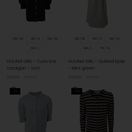
128 / XS
140 / S
152 / M
128 / XS
140 / S
152 / M
164 / L
164 / L
176 / XL
HOUNd GIRL - Cute knit
HOUNd GIRL - Quilted kjole
cardigan - Sort
- Mint green
244,96
349,95
279,96
399,95
-30%
-40%