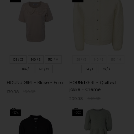
128 / XS
140 / S
152 / M
128 / XS
140 / S
152 / M
164 / L
176 / XL
164 / L
176 / XL
HOUNd GIRL - Bluse - Ecru
HOUNd GIRL - Quilted
jakke - Creme
139,98
199,95
209,98
349,95
-30%
-30%