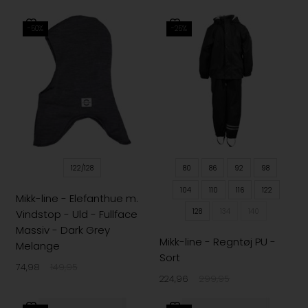
-50%
-25%
122/128
80
86
92
98
104
110
116
122
Mikk-line - Elefanthue m.
128
134
140
Vindstop - Uld - Fullface
Massiv - Dark Grey
Mikk-line - Regntøj PU -
Melange
Sort
74,98
149,95
224,96
299,95