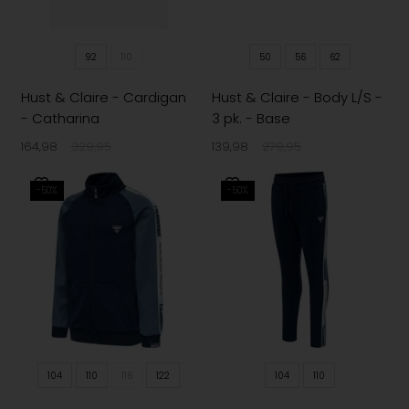
92
110
50
56
62
Hust & Claire - Cardigan
Hust & Claire - Body L/S -
- Catharina
3 pk. - Base
164,98
329,95
139,98
279,95
-50%
-50%
104
110
116
122
104
110