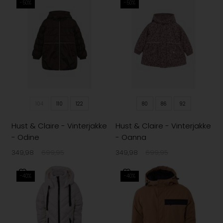
-50%
-50%
104
110
122
80
86
92
Hust & Claire - Vinterjakke
Hust & Claire - Vinterjakke
- Odine
- Oanna
349,98
699,95
349,98
699,95
-40%
-40%