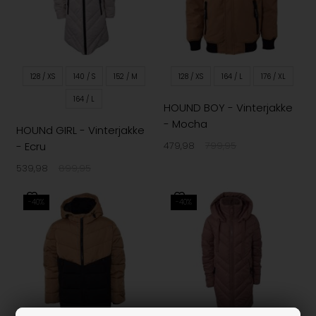
128 / XS
140 / S
152 / M
128 / XS
164 / L
176 / XL
164 / L
HOUND BOY - Vinterjakke
- Mocha
HOUNd GIRL - Vinterjakke
- Ecru
479,98
799,95
539,98
899,95
-40%
-40%