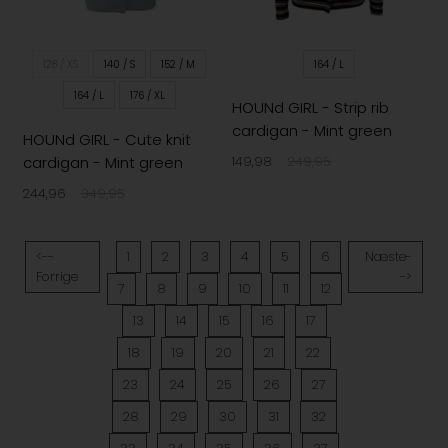
128 / XS
140 / S
152 / M
164 / L
164 / L
176 / XL
HOUNd GIRL - Strip rib
cardigan - Mint green
HOUNd GIRL - Cute knit
cardigan - Mint green
149,98
249,95
244,96
349,95
<--
1
2
3
4
5
6
Næste-
Forrige
->
7
8
9
10
11
12
13
14
15
16
17
18
19
20
21
22
23
24
25
26
27
28
29
30
31
32