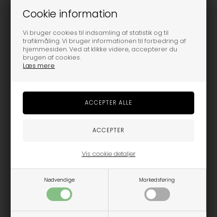
Cookie information
152 / M
164 / L
176 / XL
152 / M
Vi bruger cookies til indsamling af statistik og til
HOUNd BOY - Vinterjakke
HOUNd GIRL - Vinterjakke
trafikmåling. Vi bruger informationen til forbedring af
hjemmesiden. Ved at klikke videre, accepterer du
- Mocha
- Mocha
brugen af cookies.
Læs mere
479,98
799,95
539,98
899,95
-50%
-50%
Vis cookie detaljer
Nødvendige
Markedsføring
74
92
98
Hummel - Flyverdragt -
Hummel - Vinterjakke -