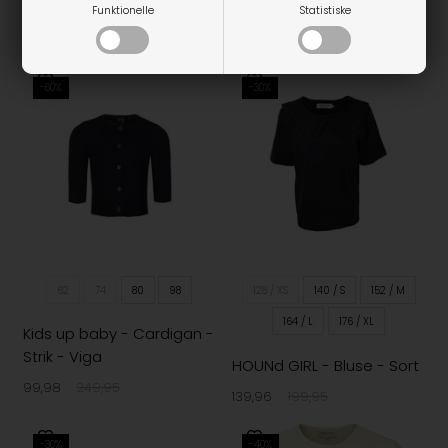
Moon
Jessie
Funktionelle
Statistiske
499,98
999,95
349,98
699,95
-60%
-30%
62
74
80
98
128 / XS
140 / S
152 / M
164 / L
176 / XL
Kids up baby - Cardigan -
Strik - Viga
HOUNd GIRL - Bluse - Sort
99,98
249,95
139,96
199,95
-30%
-40%