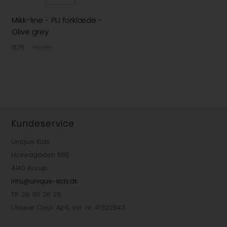
Mikk-line - PU forklæde -
Olive grey
111,75
149,00
Kundeservice
Unique Kids
Hovedgaden 56E
4140 Borup
info@unique-kids.dk
Tlf. 28 30 26 26
Unique Corp. ApS, cvr. nr. 41322543