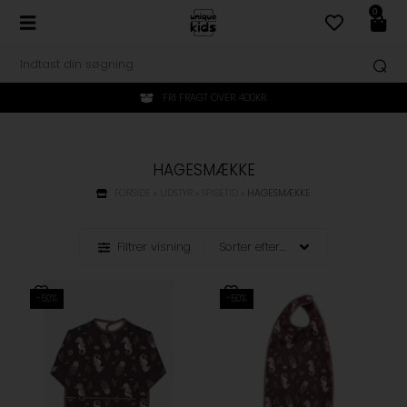
0
FRI FRAGT OVER 400KR.
HAGESMÆKKE
FORSIDE
»
UDSTYR
»
SPISETID
»
HAGESMÆKKE
Filtrer visning
-50%
-50%