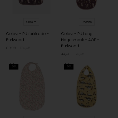
Onesize
Onesize
Celavi - PU forklæde -
Celavi - PU Lang
Burlwood
Hagesmæk - AOP -
Burlwood
89,98
179,95
44,98
89,95
-50%
-50%