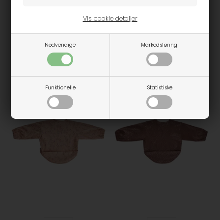
35,98
59,95
Onesize
Vis cookie detaljer
Mikk-line - PU forklæde -
Forest Night
Nødvendige
Markedsføring
97,46
129,95
-25%
-25%
Funktionelle
Statistiske