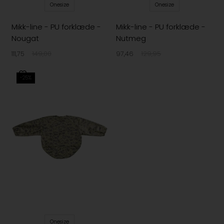
Onesize
Onesize
Mikk-line - PU forklæde -
Mikk-line - PU forklæde -
Nougat
Nutmeg
111,75
149,00
97,46
129,95
-25%
Onesize