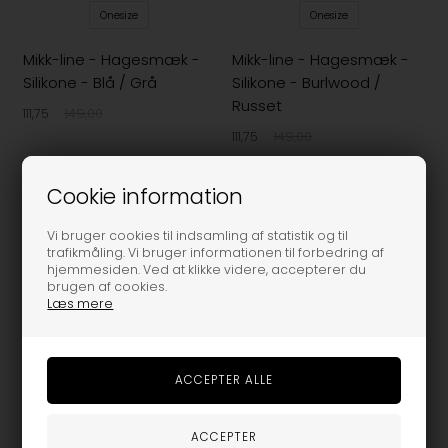
Onesize
Onesize
Mikk-line - Hagesmæk -
Mikk-line - Hagesmæk -
Silikone - Blå / Grå
Silikone - Burlwood /
Russet
111,75
149,00
111,75
149,00
-40%
-25%
Cookie information
Vi bruger cookies til indsamling af statistik og til
trafikmåling. Vi bruger informationen til forbedring af
hjemmesiden. Ved at klikke videre, accepterer du
brugen af cookies.
Læs mere
Mikk-line - Hagesmæk
kort - Honey Mustrad