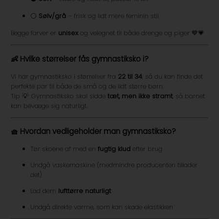
⚪
Sølv/grå
– frisk og lidt mere feminin stil
Begge farver er
unisex
og velegnet til både drenge og piger 💙💗
👶 Hvilke størrelser fås gymnastiksko i?
Vi har gymnastiksko i størrelser fra
22 til 34
, så du kan finde det
perfekte par til både de små og de lidt større børn.
Tip 💡: Gymnastiksko skal sidde
tæt, men ikke stramt
, så barnet
kan bevæge sig naturligt.
🧺 Hvordan vedligeholder man gymnastiksko?
Tør skoene af med en
fugtig klud
efter brug
Undgå vaskemaskine (medmindre producenten tillader
det)
Lad dem
lufttørre naturligt
Undgå direkte varme, som kan skade elastikken