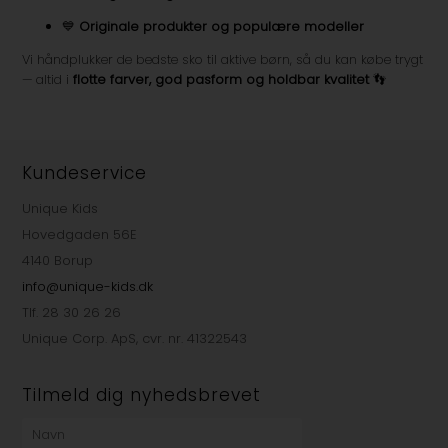
💙
Originale produkter og populære modeller
Vi håndplukker de bedste sko til aktive børn, så du kan købe trygt
— altid i
flotte farver, god pasform og holdbar kvalitet
👣
Kundeservice
Unique Kids
Hovedgaden 56E
4140 Borup
info@unique-kids.dk
Tlf. 28 30 26 26
Unique Corp. ApS, cvr. nr. 41322543
Tilmeld dig nyhedsbrevet