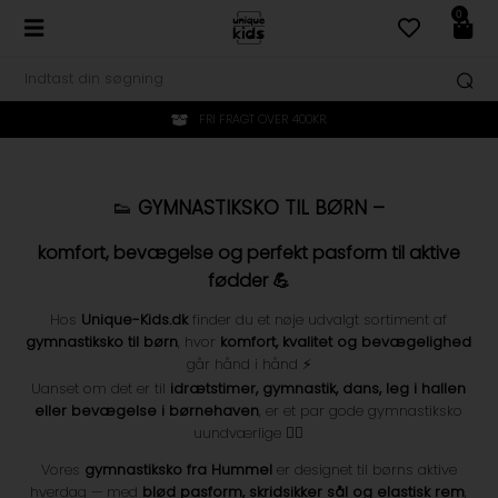
0
FRI FRAGT OVER 400KR.
👟
GYMNASTIKSKO TIL BØRN –
komfort, bevægelse og perfekt pasform til aktive
fødder 💪
Hos
Unique-Kids.dk
finder du et nøje udvalgt sortiment af
gymnastiksko til børn
, hvor
komfort, kvalitet og bevægelighed
går hånd i hånd ⚡
Uanset om det er til
idrætstimer, gymnastik, dans, leg i hallen
eller bevægelse i børnehaven
, er et par gode gymnastiksko
uundværlige 🏃‍♀️
Vores
gymnastiksko fra Hummel
er designet til børns aktive
hverdag — med
blød pasform, skridsikker sål og elastisk rem
,