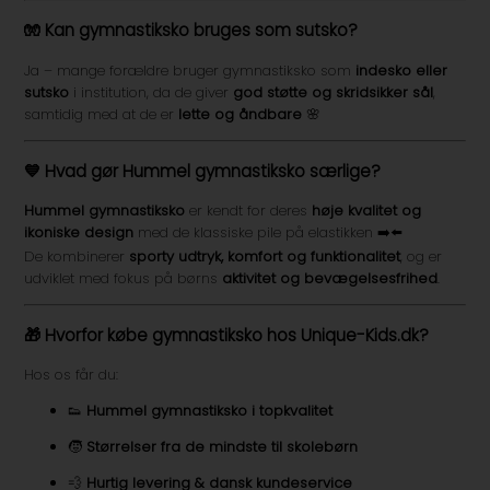
🧤 Kan gymnastiksko bruges som sutsko?
Ja – mange forældre bruger gymnastiksko som
indesko eller
sutsko
i institution, da de giver
god støtte og skridsikker sål
,
samtidig med at de er
lette og åndbare
🌸
💙 Hvad gør Hummel gymnastiksko særlige?
Hummel gymnastiksko
er kendt for deres
høje kvalitet og
ikoniske design
med de klassiske pile på elastikken ➡️⬅️
De kombinerer
sporty udtryk, komfort og funktionalitet
, og er
udviklet med fokus på børns
aktivitet og bevægelsesfrihed
.
🎁 Hvorfor købe gymnastiksko hos Unique-Kids.dk?
Hos os får du:
👟
Hummel gymnastiksko i topkvalitet
🧒
Størrelser fra de mindste til skolebørn
💨
Hurtig levering & dansk kundeservice