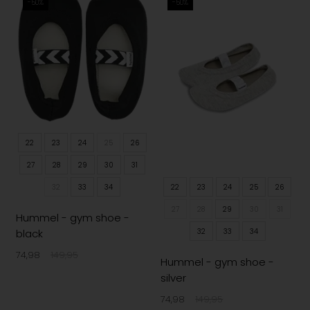
-50%
-50%
22
23
24
25
26
27
28
29
30
31
32
33
34
22
23
24
25
26
27
28
29
30
31
Hummel - gym shoe -
black
32
33
34
74,98
149,95
Hummel - gym shoe -
silver
74,98
149,95