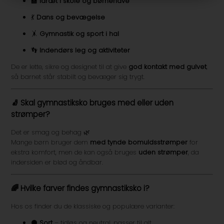
🏫
Idræt i skole og børnehave
💃
Dans og bevægelse
🤸
Gymnastik og sport i hal
👣
Indendørs leg og aktiviteter
De er lette, sikre og designet til at give
god kontakt med gulvet
,
så barnet står stabilt og bevæger sig trygt.
🧦 Skal gymnastiksko bruges med eller uden
strømper?
Det er smag og behag 🌿
Mange børn bruger dem
med tynde bomuldsstrømper
for
ekstra komfort, men de kan også bruges
uden strømper
, da
indersiden er blød og åndbar.
🌈 Hvilke farver findes gymnastiksko i?
Hos os finder du de klassiske og populære varianter:
⚫
Sort
– tidløs og neutral, passer til alt