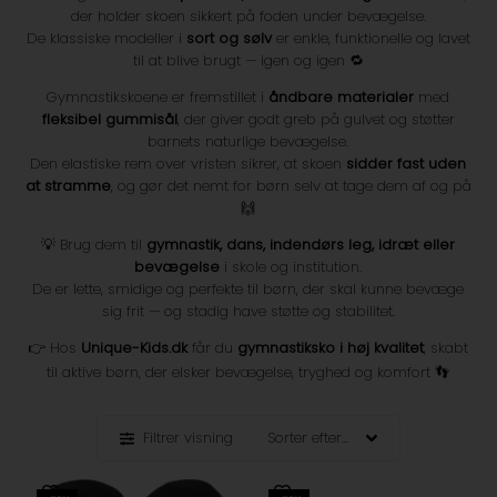
der holder skoen sikkert på foden under bevægelse.
De klassiske modeller i
sort og sølv
er enkle, funktionelle og lavet
til at blive brugt — igen og igen 🔁
Gymnastikskoene er fremstillet i
åndbare materialer
med
fleksibel gummisål
, der giver godt greb på gulvet og støtter
barnets naturlige bevægelse.
Den elastiske rem over vristen sikrer, at skoen
sidder fast uden
at stramme
, og gør det nemt for børn selv at tage dem af og på
🙌
💡 Brug dem til
gymnastik, dans, indendørs leg, idræt eller
bevægelse
i skole og institution.
De er lette, smidige og perfekte til børn, der skal kunne bevæge
sig frit — og stadig have støtte og stabilitet.
👉 Hos
Unique-Kids.dk
får du
gymnastiksko i høj kvalitet
, skabt
til aktive børn, der elsker bevægelse, tryghed og komfort 👣
Filtrer visning