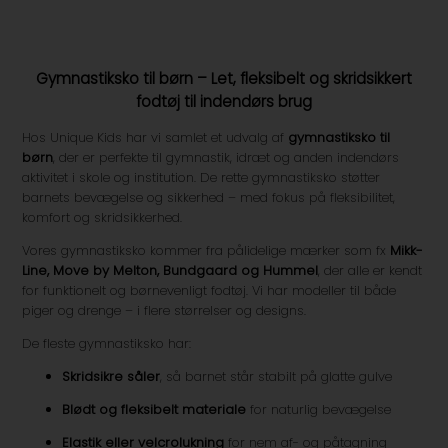
Gymnastiksko til børn – Let, fleksibelt og skridsikkert
fodtøj til indendørs brug
Hos Unique Kids har vi samlet et udvalg af
gymnastiksko til
børn
, der er perfekte til gymnastik, idræt og anden indendørs
aktivitet i skole og institution. De rette gymnastiksko støtter
barnets bevægelse og sikkerhed – med fokus på fleksibilitet,
komfort og skridsikkerhed.
Vores gymnastiksko kommer fra pålidelige mærker som fx
Mikk-
Line, Move by Melton, Bundgaard og Hummel
, der alle er kendt
for funktionelt og børnevenligt fodtøj. Vi har modeller til både
piger og drenge – i flere størrelser og designs.
De fleste gymnastiksko har:
Skridsikre såler
, så barnet står stabilt på glatte gulve
Blødt og fleksibelt materiale
for naturlig bevægelse
Elastik eller velcrolukning
for nem af- og påtagning