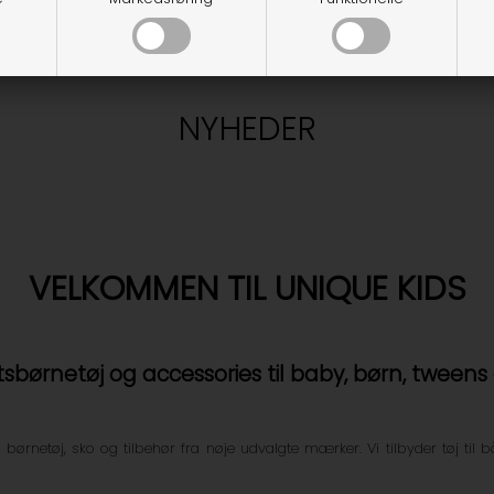
NYHEDER
VELKOMMEN TIL UNIQUE KIDS
etsbørnetøj og accessories til baby, børn, tweens
 børnetøj, sko og tilbehør fra nøje udvalgte mærker. Vi tilbyder tøj til