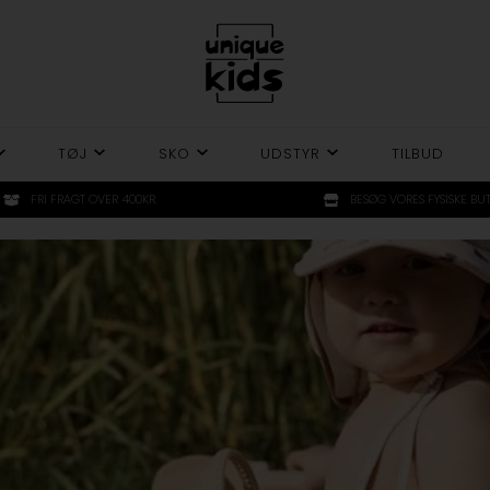
TØJ
SKO
UDSTYR
TILBUD
FRI FRAGT OVER 400KR.
BESØG VORES FYSISKE BUT