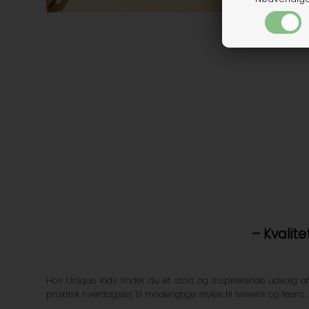
– Kvalit
Hos Unique Kids finder du et stort og inspirerende udvalg af
praktisk hverdagstøj til moderigtige styles til tweens og teens.