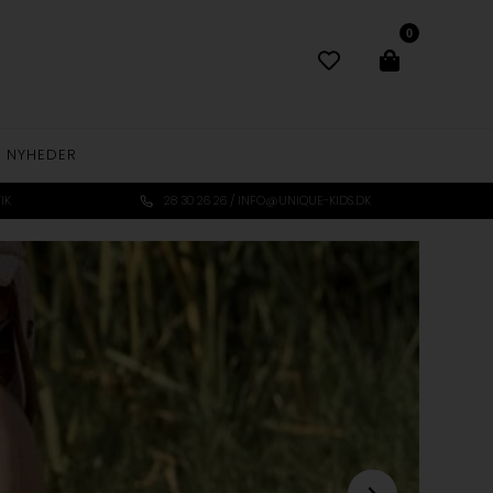
0
NYHEDER
IK
28 30 26 26 / INFO@UNIQUE-KIDS.DK