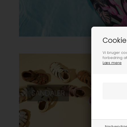
Cookie
Vi bruger cook
forbedring a
Læs mere
SANDALER
Nødvendig