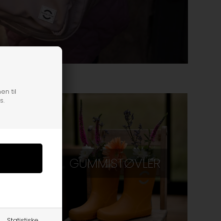
en til
s.
GUMMISTØVLER
Statistiske