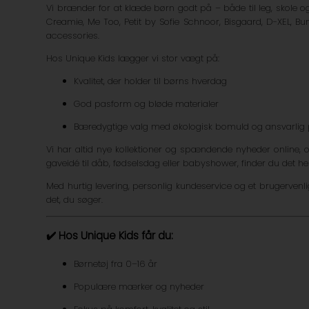
Vi brænder for at klæde børn godt på – både til leg, skole 
Creamie, Me Too, Petit by Sofie Schnoor, Bisgaard, D-XEL, Bu
accessories.
Hos Unique Kids lægger vi stor vægt på:
Kvalitet, der holder til børns hverdag
God pasform og bløde materialer
Bæredygtige valg med økologisk bomuld og ansvarlig 
Vi har altid nye kollektioner og spændende nyheder online, o
gaveidé til dåb, fødselsdag eller babyshower, finder du det he
Med hurtig levering, personlig kundeservice og et brugervenlig
det, du søger.
✔️ Hos Unique Kids får du:
Børnetøj fra 0–16 år
Populære mærker og nyheder