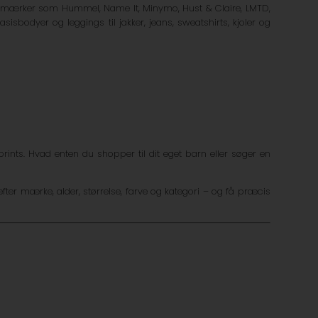
tøjsmærker som Hummel, Name It, Minymo, Hust & Claire, LMTD,
sbodyer og leggings til jakker, jeans, sweatshirts, kjoler og
rints. Hvad enten du shopper til dit eget barn eller søger en
efter mærke, alder, størrelse, farve og kategori – og få præcis