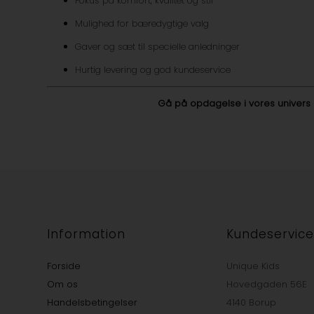
Fokus på komfort, kvalitet og stil
Mulighed for bæredygtige valg
Gaver og sæt til specielle anledninger
Hurtig levering og god kundeservice
Gå på opdagelse i vores univers og
Information
Kundeservic
Forside
Unique Kids
Om os
Hovedgaden 56E
Handelsbetingelser
4140 Borup