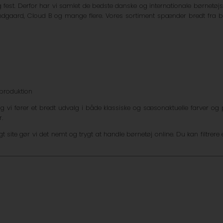
og fest. Derfor har vi samlet de bedste danske og internationale børne
ndgaard, Cloud B og mange flere. Vores sortiment spænder bredt fra basi
produktion
g vi fører et bredt udvalg i både klassiske og sæsonaktuelle farver og p
r.
t site gør vi det nemt og trygt at handle børnetøj online. Du kan filtrere 