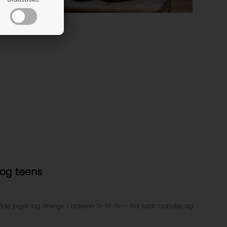
 og teens
 både piger og drenge i alderen 0–18 år – fra sødt babytøj og