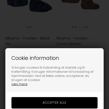
0-1Y
0-1Y
1-2Y
Minymo - Footies - Black
Minymo - Footies -
Iris
Cocoa Brown
179,95
189,95
Cookie information
-40%
-40%
Vi bruger cookies til indsamling af statistik og til
trafikmåling. Vi bruger informationen til forbedring af
hjemmesiden. Ved at klikke videre, accepterer du
brugen af cookies.
Læs mere