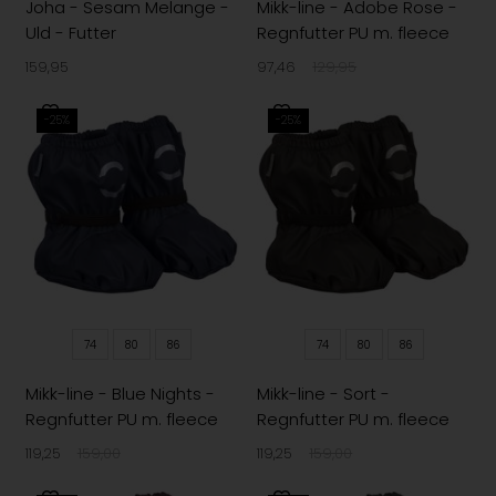
Joha - Sesam Melange -
Mikk-line - Adobe Rose -
Uld - Futter
Regnfutter PU m. fleece
159,95
97,46
129,95
-25%
-25%
74
80
86
74
80
86
Mikk-line - Blue Nights -
Mikk-line - Sort -
Regnfutter PU m. fleece
Regnfutter PU m. fleece
119,25
159,00
119,25
159,00