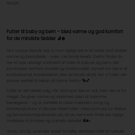
189,95
Futter til baby og børn – blød varme og god komfort
for de mindste fødder 🧦❄️
Hos unique-kids.dk ved vi, hvor vigtigt det er at holde små fødder
varme og beskyttede – især i de første leveår. Derfor finder du
her et nøje udvalgt sortiment af futter til babyer og børn, der
kombinerer komfort, kvalitet og funktionalitet. Uanset om det er til
krybbebarnet, kravlealderen eller de første skridt, har vi futter, der
passer perfekt til netop dit barns behov 👣💕
Futter er det ideelle valg, når strømper ikke er nok, men sko er for
meget. De giver varme og sikkerhed uden at hæmme
bevægelse – og er perfekte til både indendørs brug og
barnevognsture. Vi tilbyder både futter i blød bomuld, lun fleece
og temperaturregulerende uld, så du nemt kan finde det rigtige
materiale til årstiden og barnets aktivitet 🧶🌬️
Vores udvalg spænder bredt: fra lette, elastiske futter til nyfødte