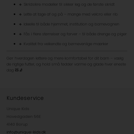
🔹 Skridsikre modeller til sikker leg og de første skridt
🔹 Lette at tage af og på – mange med velcro eller rib
🔹 Ideelle til både hjemmet, institution og barnevognen
🔹 Fås i flere størrelser og farver – til både drenge og piger
🔹 Kvalitet fra velkendte og børnevenlige mærker
Gør hverdagen lettere og mere komfortabel for dit barn – vælg
de rigtige futter, og hold små fødder varme og glade hver eneste
dag 🧸🧦
Kundeservice
Unique Kids
Hovedgaden 56E
4140 Borup
info@unique-kids.dk