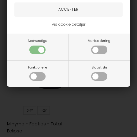
0-1Y
1-2Y
0-1Y
1-2Y
Minymo - Footies - Java
Minymo - Footies - Mesa
Rose
Vis cookie detaljer
113,98
189,95
107,98
179,95
Nødvendige
Markedsføring
Funktionelle
Statistiske
0-1Y
1-2Y
Minymo - Footies - Total
Eclipse