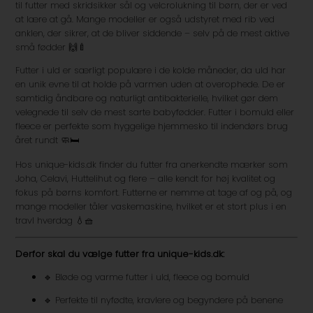
til futter med skridsikker sål og velcrolukning til børn, der er ved
at lære at gå. Mange modeller er også udstyret med rib ved
anklen, der sikrer, at de bliver siddende – selv på de mest aktive
små fødder 🙌🍼
Futter i uld er særligt populære i de kolde måneder, da uld har
en unik evne til at holde på varmen uden at overophede. De er
samtidig åndbare og naturligt antibakterielle, hvilket gør dem
velegnede til selv de mest sarte babyfødder. Futter i bomuld eller
fleece er perfekte som hyggelige hjemmesko til indendørs brug
året rundt 🧼🛏️
Hos unique-kids.dk finder du futter fra anerkendte mærker som
Joha, Celavi, Huttelihut og flere – alle kendt for høj kvalitet og
fokus på børns komfort. Futterne er nemme at tage af og på, og
mange modeller tåler vaskemaskine, hvilket er et stort plus i en
travl hverdag 💧🧺
Derfor skal du vælge futter fra unique-kids.dk:
🔹 Bløde og varme futter i uld, fleece og bomuld
🔹 Perfekte til nyfødte, kravlere og begyndere på benene