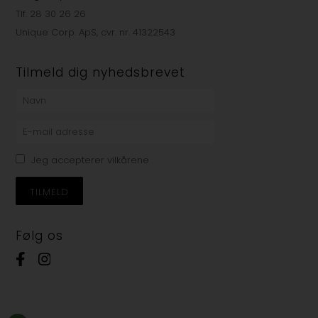
Tlf. 28 30 26 26
Unique Corp. ApS, cvr. nr. 41322543
Tilmeld dig nyhedsbrevet
Jeg accepterer vilkårene
Følg os