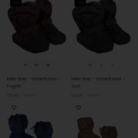
-40%
-25%
74
80
86
74
80
86
Mikk-line - Vinterfutter -
Mikk-line - Vinterfutter -
Fugde
Sort
107,40
179,00
134,25
179,00