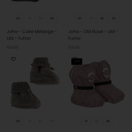
60
70
80
90
60
70
80
90
Joha - Coke Melange -
Joha - Old Rose - Uld -
Uld - Futter
Futter
159,95
159,95
-25%
60
70
80
90
74
80
86