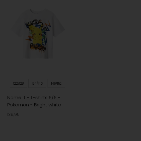
122/128
134/140
146/152
Name it - T-shirts S/S -
Pokemon - Bright white
139,95