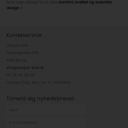
Alt er nøje udvalgt for at sikre
komfort, kvalitet og autentisk
design
⚡
Kundeservice
Unique Kids
Hovedgaden 56E
4140 Borup
info@unique-kids.dk
Tlf. 28 30 26 26
Unique Corp. ApS, cvr. nr. 41322543
Tilmeld dig nyhedsbrevet