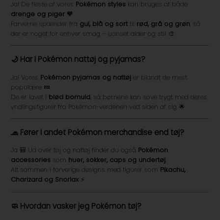
Ja! De fleste af vores
Pokémon styles
kan bruges af både
drenge og piger
🧡
Farverne spænder fra
gul, blå og sort
til
rød, grå og grøn
, så
der er noget for enhver smag – uanset alder og stil 🎨
🌙 Har I Pokémon nattøj og pyjamas?
Ja! Vores
Pokémon pyjamas og nattøj
er blandt de mest
populære 💤
De er lavet i
blød bomuld
, så børnene kan sove trygt med deres
yndlingsfigurer fra Pokémon-verdenen ved siden af sig 🌟
🧢 Fører I andet Pokémon merchandise end tøj?
Ja 🎒 Ud over tøj og nattøj finder du også
Pokémon
accessories
som
huer, sokker, caps og undertøj
.
Alt sammen i farverige designs med figurer som
Pikachu,
Charizard og Snorlax
⚡
🧼 Hvordan vasker jeg Pokémon tøj?