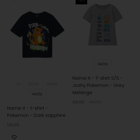
-40%
146/152
Name It - T-shirt S/S -
Joshy Pokemon - Grey
116
122/128
134/140
Melange
146/152
89,98
149,95
Name it - t-shirt -
Pokemon - Dark sapphire
139,95