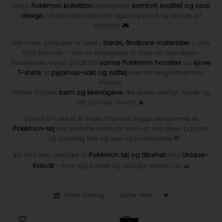
Vores
Pokémon kollektion
kombinerer
komfort, kvalitet og cool
design
, så børnene både kan lege, slappe af og se seje ud
samtidig 🎮
Alle vores produkter er lavet i
bløde, åndbare materialer
– ofte
100% bomuld – som er behagelige at have på hele dagen.
Kollektionen byder på alt fra
varme Pokémon hoodies
og
sjove
T-shirts
, til
pyjamas-sæt og nattøj
med farverige Pokémon-
motiver.
Perfekt til både
børn og teenagere
, der elsker eventyr, farver og
det ikoniske univers 💫
Uanset om det er til skole, fritid eller hygge derhjemme, er
Pokémon-tøj
den perfekte måde for børn at vise deres passion
– og samtidig føle sig seje og komfortable 💛
👉 Find hele udvalget af
Pokémon tøj og tilbehør
hos
Unique-
Kids.dk
– hvor leg, kvalitet og nostalgi mødes i ét 🧢
Filtrer visning