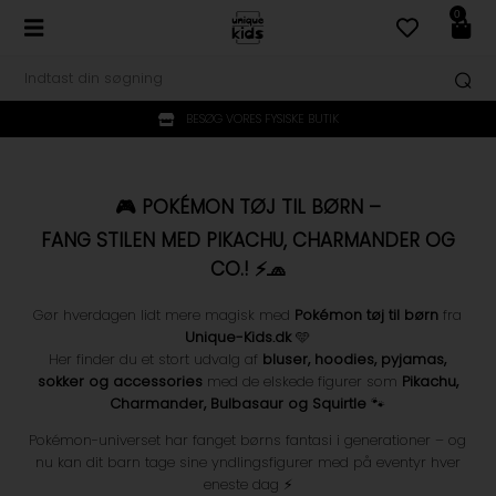
0
BESØG VORES FYSISKE BUTIK
🎮 POKÉMON TØJ TIL BØRN –
FANG STILEN MED PIKACHU, CHARMANDER OG
CO.! ⚡🧢
Gør hverdagen lidt mere magisk med
Pokémon tøj til børn
fra
Unique-Kids.dk
🩵
Her finder du et stort udvalg af
bluser, hoodies, pyjamas,
sokker og accessories
med de elskede figurer som
Pikachu,
Charmander, Bulbasaur og Squirtle
🐾
Pokémon-universet har fanget børns fantasi i generationer – og
nu kan dit barn tage sine yndlingsfigurer med på eventyr hver
eneste dag ⚡