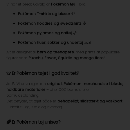
Vi har et bredt udvalg af
Pokémon tøj
– bl.a.
Pokémon T-shirts og bluser
👕
Pokémon hoodies og sweatshirts
🧥
Pokémon pyjamas og nattøj
🌙
Pokémon huer, sokker og undertøj
🧢🧦
Alt er designet til
børn og teenagere
, med prints af populære
figurer som
Pikachu, Eevee, Squirtle og mange flere!
👕 Er Pokémon tøjet i god kvalitet?
Ja 💪 Vi udvælger kun
originalt Pokémon merchandise
i
bløde,
holdbare materialer
– ofte 100% bomuld eller
bomuldsblanding.
Det betyder, at tøjet både er
behageligt, slidstærkt og vaskbart
– ideelt til leg, skole og hverdag.
🌈 Er Pokémon tøj unisex?