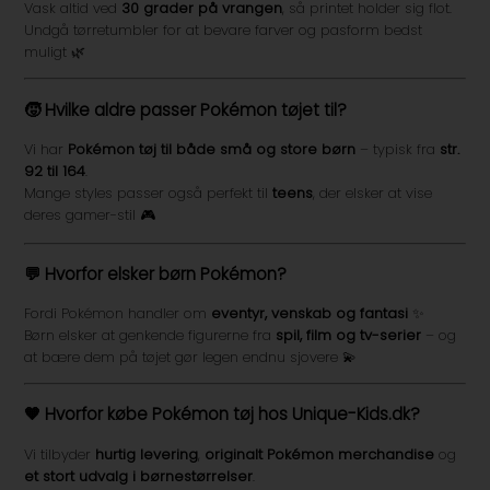
Vask altid ved
30 grader på vrangen
, så printet holder sig flot.
Undgå tørretumbler for at bevare farver og pasform bedst
muligt 🌿
🧒 Hvilke aldre passer Pokémon tøjet til?
Vi har
Pokémon tøj til både små og store børn
– typisk fra
str.
92 til 164
.
Mange styles passer også perfekt til
teens
, der elsker at vise
deres gamer-stil 🎮
💬 Hvorfor elsker børn Pokémon?
Fordi Pokémon handler om
eventyr, venskab og fantasi
✨
Børn elsker at genkende figurerne fra
spil, film og tv-serier
– og
at bære dem på tøjet gør legen endnu sjovere 💫
🧡 Hvorfor købe Pokémon tøj hos Unique-Kids.dk?
Vi tilbyder
hurtig levering
,
originalt Pokémon merchandise
og
et stort udvalg i børnestørrelser
.