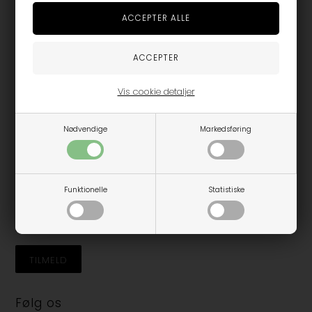
Unique Kids
Hovedgaden 56E
4140 Borup
info@unique-kids.dk
Tlf. 28 30 26 26
Vis cookie detaljer
Unique Corp. ApS, cvr. nr. 41322543
Nødvendige
Markedsføring
Tilmeld dig nyhedsbrevet
Funktionelle
Statistiske
Jeg accepterer vilkårene
Følg os