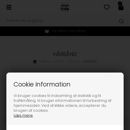
0
FRI FRAGT OVER 400KR.
HÅRBÅND
FORSIDE
»
UDSTYR
»
HÅRPYNT
»
HÅRBÅND
Cookie information
Vi bruger cookies til indsamling af statistik og til
trafikmåling. Vi bruger informationen til forbedring af
hjemmesiden. Ved at klikke videre, accepterer du
brugen af cookies.
Læs mere
Kundeservice