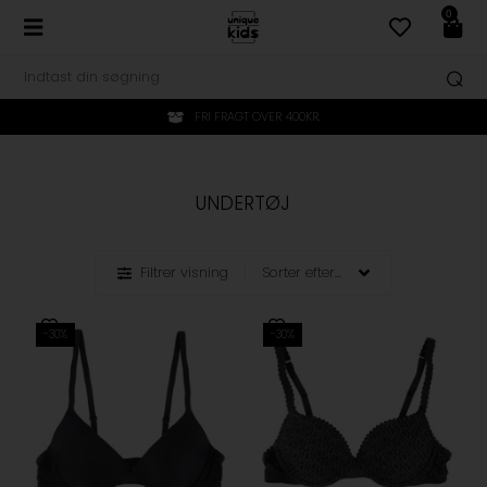
0
FRI FRAGT OVER 400KR.
UNDERTØJ
Filtrer visning
-30%
-30%