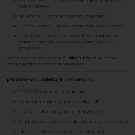
Say-So undertøj
– sømløst undertøj, særligt populært til
tweens og teens
MP Denmark
– strømper og basis i topkvalitet
Hummel undertøj
– sporty undertøj med logo og stretch
DIM undertøj
– klassisk og komfortabelt undertøj i høj
kvalitet til børn og unge
(indsæt korrekt link til DIM-
kategorien)
Mange modeller sælges som
2- eller 3-pak
, så du får god
værdi og pålidelige basics til garderoben.
✔️
Fordele ved undertøj fra Unique Kids
OEKO-TEX® og økologiske materialer
Komfortabel pasform og børnevenlige snit
Undertøj til alle aldersgrupper – baby til teen
Sæt, basisvarer og specialmaterialer som bambus og uld
Interne links til mærkesider for nem shopping