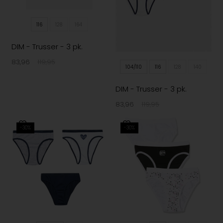
116
128
164
DIM - Trusser - 3 pk.
83,96
119,95
104/110
116
128
140
DIM - Trusser - 3 pk.
83,96
119,95
-30%
-30%