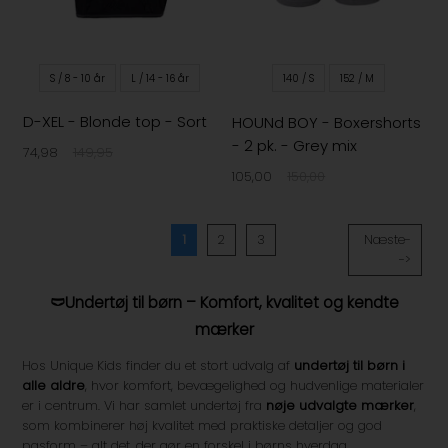
S / 8 - 10 år
L / 14 - 16 år
140 / S
152 / M
D-XEL - Blonde top - Sort
HOUNd BOY - Boxershorts
- 2 pk. - Grey mix
74,98
149,95
105,00
150,00
1
2
3
Næste-
->
🩲
Undertøj til børn – Komfort, kvalitet og kendte
mærker
Hos Unique Kids finder du et stort udvalg af
undertøj til børn i
alle aldre
, hvor komfort, bevægelighed og hudvenlige materialer
er i centrum. Vi har samlet undertøj fra
nøje udvalgte mærker
,
som kombinerer høj kvalitet med praktiske detaljer og god
pasform – alt det, der gør en forskel i børns hverdag.