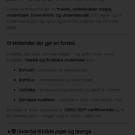
I vores sortiment finder du
trusser, underbukser, toppe,
undertrøjer, boxershorts og undertøjssæt
, som egner sig til
både hverdagsbrug, sport og som det inderste lag på kolde
dage.
👕
Materialer der gør en forskel
Undertøj skal føles rart hele dagen – og derfor fører vi kun
modeller i
bløde og åndbare materialer
som:
Bomuld
– slidstærkt og allergivenligt
Bambus
– antibakterielt og ekstra blødt
Uld/silke
– temperaturregulerende og ideelt til vinteren
Sømløse kvaliteter
– perfekte til børn med sensitiv hud
De fleste af vores produkter er
OEKO-TEX®-certificerede
og fri
for skadelig kemi – trygge valg for børns sarte hud.
👧🧒
Undertøj til både piger og drenge