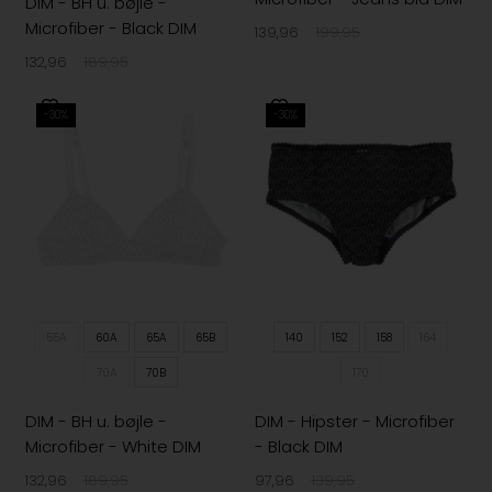
DIM - BH u. bøjle -
Microfiber - Black DIM
139,96
199,95
132,96
189,95
-30%
-30%
55A
60A
65A
65B
140
152
158
164
70A
70B
170
DIM - BH u. bøjle -
DIM - Hipster - Microfiber
Microfiber - White DIM
- Black DIM
132,96
189,95
97,96
139,95