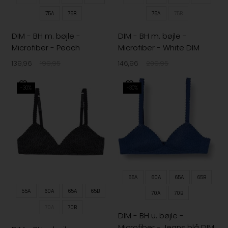
75A
75B
75A
75B
DIM - BH m. bøjle -
DIM - BH m. bøjle -
Microfiber - Peach
Microfiber - White DIM
139,96
199,95
146,96
209,95
-30%
-30%
55A
60A
65A
65B
55A
60A
65A
65B
70A
70B
70A
70B
DIM - BH u. bøjle -
Microfiber - Jeans blå DIM