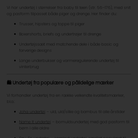
Vi har undertøj i størrelser fra baby til teen (str. 56–176), med snit
og pasform tilpasset både piger og drenge. Her finder du:
Trusser, hipsters og toppe til piger
Boxershorts, briefs og undertrøjer til drenge
Undertøjssæt med matchende dele i både basic og
farverige designs
Lange underbukser og varmeregulerende undertøj til
vinterbrug
🛍️
Undertøj fra populære og pålidelige mærker
Vi forhandler undertøj fra en række velkendte kvalitetsmærker,
bl.a.:
Joha undertøj
– uld, uld/silke og bambus til alle årstider
Name It undertøj
– bomuldsundertøj med god pasform til
børn i alle aldre