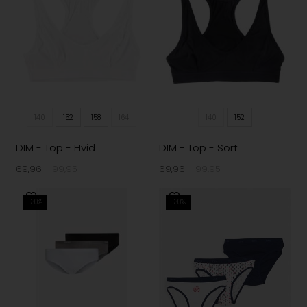
140
152
158
164
140
152
DIM - Top - Hvid
DIM - Top - Sort
69,96
99,95
69,96
99,95
-30%
-30%