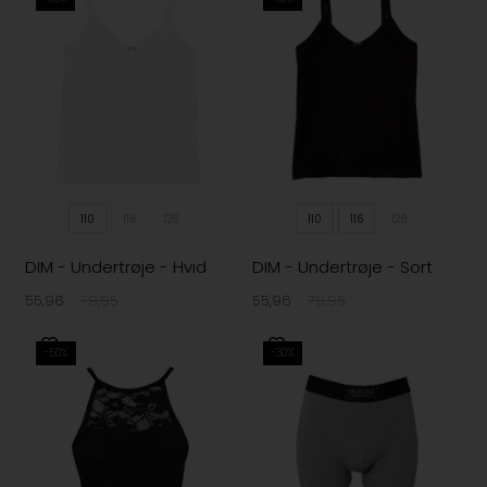
110
116
128
110
116
128
DIM - Undertrøje - Hvid
DIM - Undertrøje - Sort
55,96
79,95
55,96
79,95
-50%
-30%