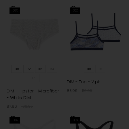
-30%
-30%
140
152
158
164
110
116
170
DIM - Top - 2 pk.
DIM - Hipster - Microfiber
83,96
119,95
- White DIM
97,96
139,95
-30%
-30%