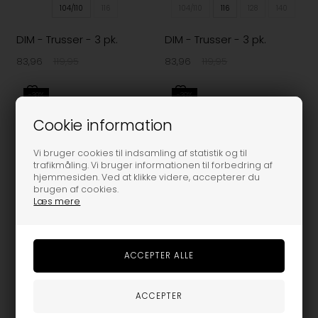
104/110
116
104/110
116
128
140
DIM - Trusser - 3 pk.
DIM - Trusser - 3 pk.
83,96
119,95
83,96
119,95
-30%
-30%
Cookie information
Vi bruger cookies til indsamling af statistik og til
trafikmåling. Vi bruger informationen til forbedring af
hjemmesiden. Ved at klikke videre, accepterer du
brugen af cookies.
Læs mere
140
152
158
164
140
152
158
164
170
170
DIM - Trusser - Microfiber
DIM - Trusser - Microfiber
- Black
- Black DIM