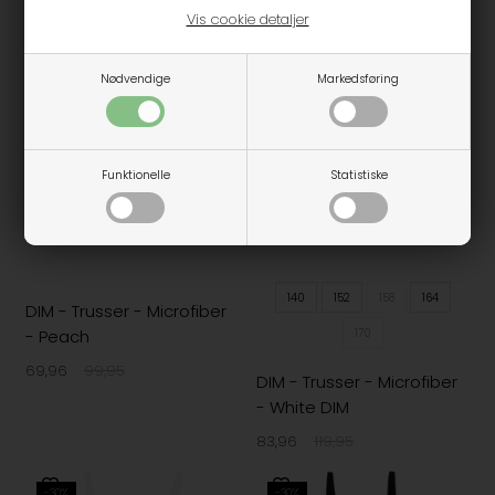
Vis cookie detaljer
55,96
79,95
83,96
119,95
-30%
-30%
Nødvendige
Markedsføring
Funktionelle
Statistiske
140
152
158
164
DIM - Trusser - Microfiber
170
- Peach
69,96
99,95
DIM - Trusser - Microfiber
- White DIM
83,96
119,95
-30%
-30%