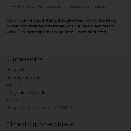
Kvalitet du kan stole på – til hverdag og vinterlag
Giv dit barn en god start på dagen med komfortabelt og
hudvenligt undertøj fra Unique Kids. Se hele udvalget fra
Joha, DIM, Name It, Say-So og flere – samlet ét sted.
Kundeservice
Unique Kids
Hovedgaden 56E
4140 Borup
info@unique-kids.dk
Tlf. 28 30 26 26
Unique Corp. ApS, cvr. nr. 41322543
Tilmeld dig nyhedsbrevet