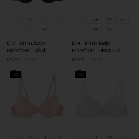
65A
65B
70A
70B
65A
65B
70A
70B
75A
75B
75A
75B
DIM - BH m. bøjle -
DIM - BH m. bøjle -
Microfiber - Black
Microfiber - Black DIM
139,96
199,95
146,96
209,95
-30%
-30%
65A
65B
70A
70B
65A
65B
70A
70B