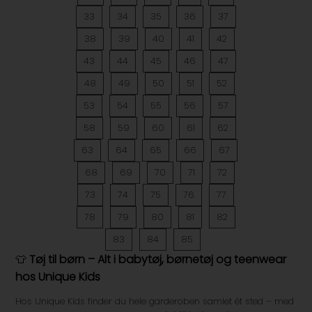
33
34
35
36
37
38
39
40
41
42
43
44
45
46
47
48
49
50
51
52
53
54
55
56
57
58
59
60
61
62
63
64
65
66
67
68
69
70
71
72
73
74
75
76
77
78
79
80
81
82
83
84
85
👕
Tøj til børn – Alt i babytøj, børnetøj og teenwear
hos Unique Kids
Hos Unique Kids finder du hele garderoben samlet ét sted – med