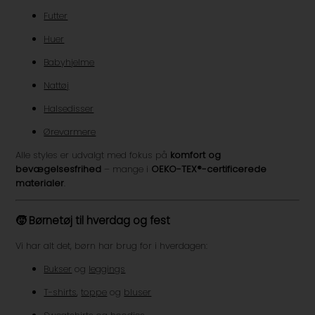
Futter
Huer
Babyhjelme
Nattøj
Halsedisser
Ørevarmere
Alle styles er udvalgt med fokus på
komfort og
bevægelsesfrihed
– mange i
OEKO-TEX®-certificerede
materialer
.
🧒
Børnetøj til hverdag og fest
Vi har alt det, børn har brug for i hverdagen:
Bukser
og
leggings
T-shirts
,
toppe
og
bluser