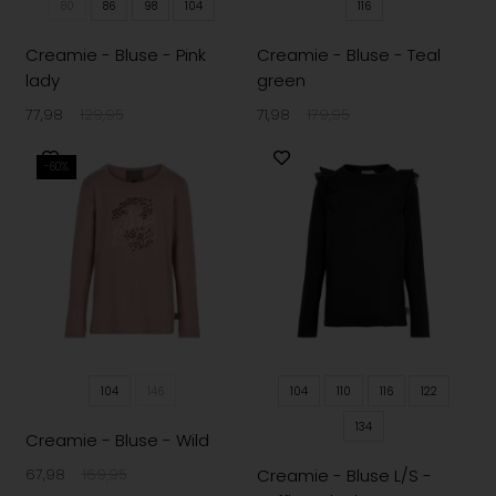
80
86
98
104
116
Creamie - Bluse - Pink
Creamie - Bluse - Teal
lady
green
77,98
129,95
71,98
179,95
-60%
104
146
104
110
116
122
134
Creamie - Bluse - Wild
Creamie - Bluse L/S -
67,98
169,95