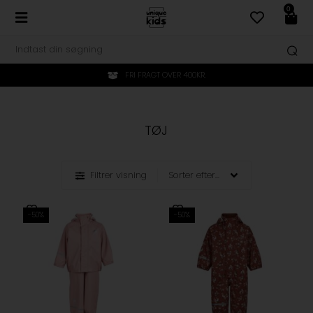
0
FRI FRAGT OVER 400KR.
TØJ
Filtrer visning
-50%
-50%