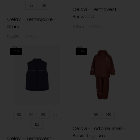
122
128
Celavi - Termovest -
Burlwood
Celavi - Termojakke -
Stars
124,98
249,95
139,98
279,95
-50%
-50%
92
110
116
122
80
140
128
Celavi - Tortoise Shell -
Basis Regnsæt
Celavi - Termovest -