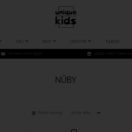
TØJ
SKO
UDSTYR
TILBUD
FRI FRAGT OVER 400KR.
BESØG VORES FYSISKE BUT
NÛBY
Filtrer visning