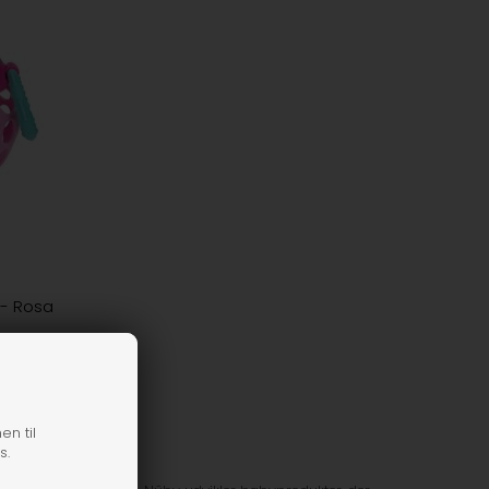
 - Rosa
en til
s.