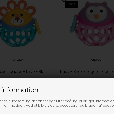
-30%
Onesize
Onesize
aker legetøj - Løve - Blå
Nûby - Shaker legetøj - Ugle
,95
97,30
139,00
 information
ies til indsamling af statistik og til trafikmåling. Vi bruger information
 og småbørn 👶💛
f hjemmesiden. Ved at klikke videre, accepterer du brugen af cookie