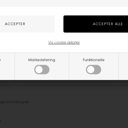
 og gennemtestede produkter fra
Nûby
– et brand kendt og elsket af foræ
 finder du alt fra sutteflasker og drikkekopper til skeer, bideringe og b
e, men også stimulerer barnets sanser og udvikling. Eksempelvis har man
n nysgerrig og aktiv. De farverige designs gør produkterne spændende 
ktioner som anti-spild, bløde tuddyser og ergonomiske greb, som gør det
Vis cookie detaljer
opper med sugerør og tud. Perfekt til overgangen fra flaske til selvstændig
ast føde. Med bløde kanter og børnevenligt design bliver spisetiden nemmer
e
Markedsføring
Funktionelle
erne er udviklet i samarbejde med eksperter inden for børns sundhed. D
eller leg.
 ergonomiske greb
r