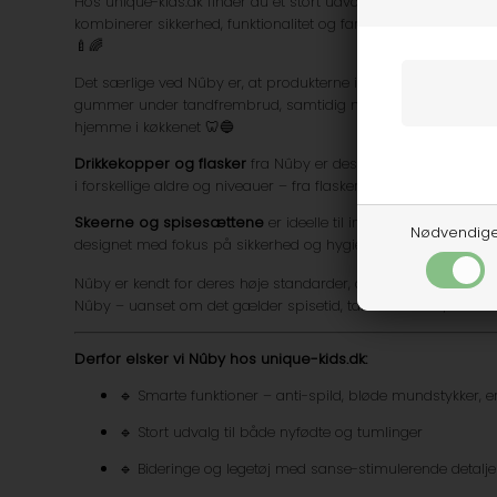
Hos unique-kids.dk finder du et stort udvalg af de populære
kombinerer sikkerhed, funktionalitet og farverigt design. Her
🍼🌈
Det særlige ved Nûby er, at produkterne ikke kun er praktisk
gummer under tandfrembrud, samtidig med at de holder babye
hjemme i køkkenet 🦷🔵
Drikkekopper og flasker
fra Nûby er designet med smarte fun
i forskellige aldre og niveauer – fra flasker med blød sut til k
Skeerne og spisesættene
er ideelle til introduktionen af f
Nødvendig
designet med fokus på sikkerhed og hygiejne 🍽️💧
Nûby er kendt for deres høje standarder, og mange af produkt
Nûby – uanset om det gælder spisetid, tandfrembrud, drikketid 
Derfor elsker vi Nûby hos unique-kids.dk:
🔹 Smarte funktioner – anti-spild, bløde mundstykker,
🔹 Stort udvalg til både nyfødte og tumlinger
🔹 Bideringe og legetøj med sanse-stimulerende detalje