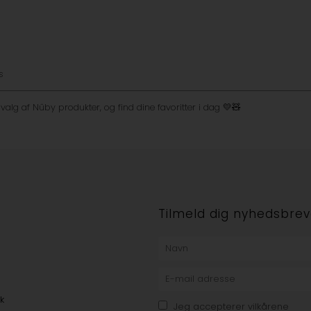
s
alg af Nûby produkter, og find dine favoritter i dag 💛🧸
e
Tilmeld dig nyhedsbrev
k
Jeg accepterer vilkårene