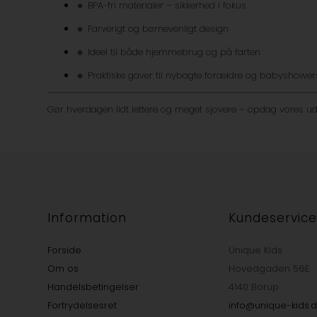
🔹 BPA-fri materialer – sikkerhed i fokus
🔹 Farverigt og børnevenligt design
🔹 Ideel til både hjemmebrug og på farten
🔹 Praktiske gaver til nybagte forældre og babyshower
Gør hverdagen lidt lettere og meget sjovere – opdag vores udv
Information
Kundeservic
Forside
Unique Kids
Om os
Hovedgaden 56E
Handelsbetingelser
4140 Borup
Fortrydelsesret
info@unique-kids.d