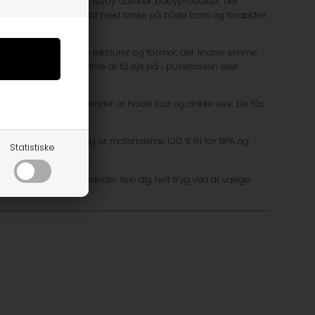
ldre over hele verden. Nûby udvikler babyprodukter, der
abypleje – alt sammen skabt med tanke på både barn og forældre
ge af deres bideringe teksturer og former, der lindrer ømme
at bruge – og nemme at få øje på i pusletasken eller
 lettere for små hænder at holde fast og drikke selv. De fås
 drikning 🧃👐
e og sjovere. Samtidig er materialerne 100 % fri for BPA og
Statistiske
erfor kan du som forælder føle dig helt tryg ved at vælge