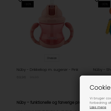
-30%
-30%
Onesize
Nûby - Drikkekop m. sugerør - Pink
Nûby - Sh
69,96
99,95
97,96
139
Cookie
Vi bruger cook
Nûby – funktionelle og farverige produkter til baby
forbedring a
Læs mere