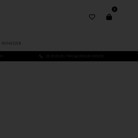
0
NYHEDER
IK
28 30 26 26 / INFO@UNIQUE-KIDS.DK