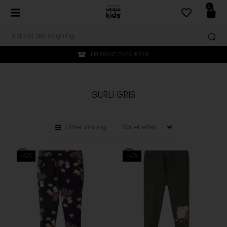
0
FRI FRAGT OVER 400KR.
GURLI GRIS
Filtrer visning
-40%
-40%