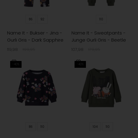
86
92
110
Name It - Bukser - Jina -
Name It - Sweatpants -
Gurli Gris - Dark Sapphire
Junge Gurli Gris - Beetle
119,98
199,95
107,98
179,95
-40%
-40%
86
110
104
110