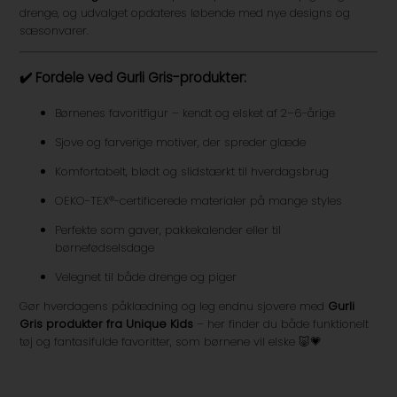
drenge, og udvalget opdateres løbende med nye designs og
sæsonvarer.
✔️ Fordele ved Gurli Gris-produkter:
Børnenes favoritfigur – kendt og elsket af 2–6-årige
Sjove og farverige motiver, der spreder glæde
Komfortabelt, blødt og slidstærkt til hverdagsbrug
OEKO-TEX®-certificerede materialer på mange styles
Perfekte som gaver, pakkekalender eller til
børnefødselsdage
Velegnet til både drenge og piger
Gør hverdagens påklædning og leg endnu sjovere med
Gurli
Gris produkter fra Unique Kids
– her finder du både funktionelt
tøj og fantasifulde favoritter, som børnene vil elske 🐷💗