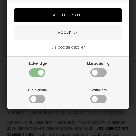
I udvalget finder du bl.a.:
T-shirts, sweatshirts og nattøj
med Gurli, Gustav og
vennerne
Undertøj og strømper
med farverige og sjove print
Tasker, huer og accessoires
med figurerne fra serien
Vis cookie detaljer
Legetøj og små gaveidéer
, som passer perfekt til
fødselsdag eller pakkekalender
Nødvendige
Markedsføring
Alt tøjet er lavet i
bløde og hudvenlige materialer
, der passer til
børns aktive liv. Mange af produkterne er
OEKO-TEX®-
certificerede
, hvilket betyder, at de er fri for skadelig kemi og
trygge for børns sarte hud.
Funktionelle
Statistiske
Tøjet har en
god pasform og høj slidstyrke
, så det kan bruges
både i institution, hjemme og på farten. De farverige prints og
livlige detaljer gør det til en fornøjelse at tage tøj på om
morgenen – og Gurli Gris bliver hurtigt en favorit i garderoben.
Uanset om du leder efter hverdagstøj med et sjovt twist eller en
gave, der helt sikkert vækker glæde, så er
Gurli Gris kollektionen
et sikkert valg
. Produkterne passer perfekt til både piger og