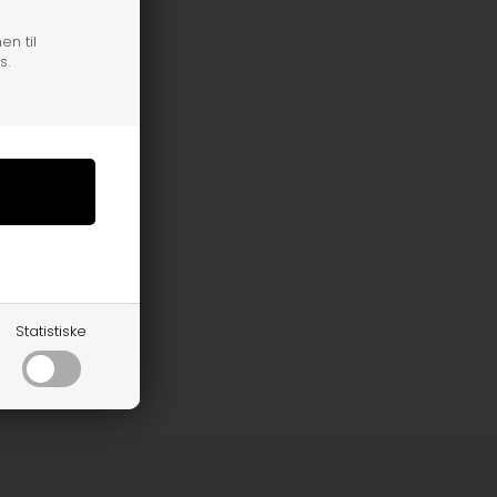
en til
s.
Statistiske