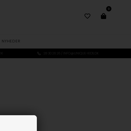
0
NYHEDER
IK
28 30 26 26 / INFO@UNIQUE-KIDS.DK