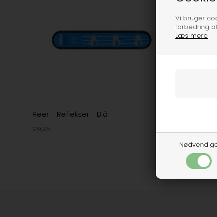
Vi bruger cook
forbedring a
Læs mere
Reer - Reflekser - Blå
99,95
Nødvendig