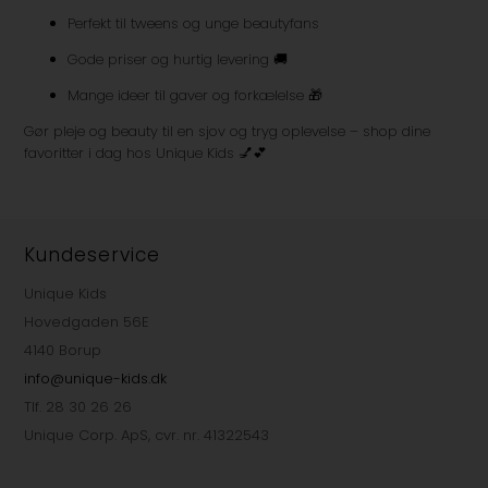
Perfekt til tweens og unge beautyfans
Gode priser og hurtig levering 🚚
Mange ideer til gaver og forkælelse 🎁
Gør pleje og beauty til en sjov og tryg oplevelse – shop dine
favoritter i dag hos Unique Kids 💅💕
Kundeservice
Unique Kids
Hovedgaden 56E
4140 Borup
info@unique-kids.dk
Tlf. 28 30 26 26
Unique Corp. ApS, cvr. nr. 41322543