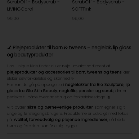
ScrubOff - Bodyscrub -
ScrubOff - Bodyscrub -
LIVINGCoral
SOFTPink
99,00
99,00
💅 Plejeprodukter til børn & tweens – neglelak, lip gloss
og beautyprodukter
Hos Unique Kids finder du et nøje udvalgt sortiment af
plejeprodukter og accessories til børn, tweens og teens
, der
elsker selvforkælelse og skønhed ✨
Her kan du gå på opdagelse i
neglelakker fra Bio Sculpture
,
lip
gloss fra Glo Skin Beauty
,
neglefile, pensler og scrub
, der er
perfekte til både hverdagsbrug og forkælelsesdage 🎀
Vi tilbyder
sikre og børnevenlige produkter
, som egner sig til
unge og førstegangsbrugere. Produkterne er udvalgt med fokus
på
kvalitet, farveudvalg og plejende ingredienser
, så både
børn og forældre kan føle sig trygge.