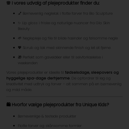
🌸 I vores udvalg af plejeprodukter finder du:
💅 Børnevenlig neglelak i flotte farver fra Bio Sculpture
✨ Lip gloss i friske og naturlige nuancer fra Glo Skin
Beauty
🌱 Neglepleje og file til blide hænder og følsomme negle
💖 Scrub og lak med skinnende finish og let at fjerne
🎁 Perfekt som gaveidéer eller til selvforkælelse i
weekenden
Vores plejeprodukter er ideelle til
fødselsdage, sleepovers og
hyggelige spa-dage derhjemme
. De opfordrer til leg og
kreativitet med udtryk og farver – alt sammen på en børnevenlig
og mild måde.
🛍️ Hvorfor vælge plejeprodukter fra Unique Kids?
Børnevenlige & testede produkter
Flotte farver og skånsomme formler