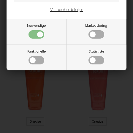
Vis cookie detaljer
Onesize
Onesize
Nødvendige
Markedsføring
Glo skin beauty - Liquid
Glo skin beauty -
Ink - Sort
Precision eye pencil - Sort
185,00
195,00
Funktionelle
Statistiske
Onesize
Onesize