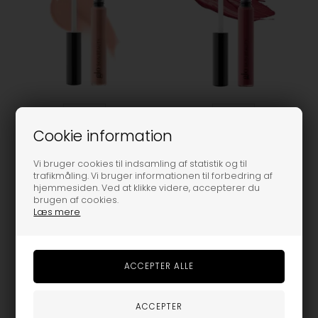
Onesize
Onesize
Cookie information
Glo skin beauty - Lip gloss
Glo skin beauty - Lip gloss
- Prism
- Sweetspot
Vi bruger cookies til indsamling af statistik og til
trafikmåling. Vi bruger informationen til forbedring af
160,00
160,00
hjemmesiden. Ved at klikke videre, accepterer du
brugen af cookies.
Læs mere