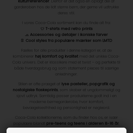
kulturreferencer
. Derfor er det også en oplagt del af
garderoben hos de lidt større børn, der gerne vil udtrykke
deres stil.
I vores Coca-Cola sortiment kan du finde alt fra:
👕
T-shirts med retro prints
🧢
Accessories og detaljer i ikoniske farver
👖
Cool styles fra populære mærker som LMTD
Fælles for alle produkter i denne kategori er, at de
kombinerer
høj komfort og kvalitet
med det unikke Coca-
Cola univers. Det er klassikere med et twist – og perfekte til
både hverdagsbrug og som statement pieces til særlige
anledninger.
Stilen er ofte præget af
lyse pasteller, popgrafik og
nostalgiske flaskeprints
, som skaber et ungdommeligt og
sjovt udtryk. Samtidig passer produkterne godt ind i en
moderne børnegarderobe, hvor komfort,
bevægelsesfrihed og personlighed er nøgleord.
Coca-Cola kollektionerne, som du finder hos os, er især
populære blandt
pre-teens og teens i alderen 8-16 år
,
men mange styles findes helt op til
str. 176
. Uanset om det