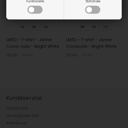
Funktionelle
Statistiske
152
158
164
158
164
170
LMTD - T-shirt - Janne
LMTD - T-shirt - Janne
Coca-cola - Bright White
Cocacola - Bright White
125,96
179,95
125,96
179,95
Kundeservice
Unique Kids
Hovedgaden 56E
4140 Borup