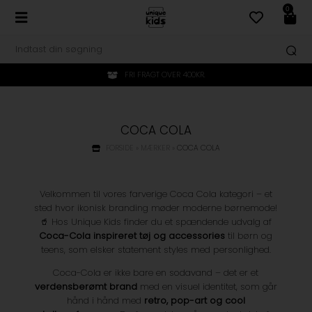
0
FRI FRAGT OVER 400KR.
COCA COLA
FORSIDE
»
MÆRKER
»
COCA COLA
Velkommen til vores farverige Coca Cola kategori – et
sted hvor ikonisk branding møder moderne børnemode!
🥤 Hos Unique Kids finder du et spændende udvalg af
Coca-Cola inspireret tøj og accessories
til børn og
teens, som elsker statement styles med personlighed.
Coca-Cola er ikke bare en sodavand – det er et
verdensberømt brand
med en visuel identitet, som går
hånd i hånd med
retro, pop-art og cool