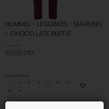
HUMMEL - LEGGINGS - MAUILINO
- CHOCO LATE RUFFLE
Før179,95
89,98
DKK
Vælg størrelse
56
62
68
74
80
86
92
98
104