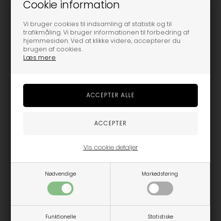
Cookie information
Beskrivelse
Vi bruger cookies til indsamling af statistik og til
trafikmåling. Vi bruger informationen til forbedring af
hjemmesiden. Ved at klikke videre, accepterer du
hmlMAUILINO TIGHTS er udført i økologisk bomuldsjersey med
brugen af cookies.
elastik i taljen. Disse hummel® leggings har et vandbaseret
Læs mere
Bumblebee® logo og printet skrift fortil. De bærer STANDARD 100
by Oeko-tex®-certificeringsmærket, hvilket betyder, at de er helt
fri for skadelige, giftige og allergifremkaldende stoffer.
Varenummer:
212418-3118
MÅSKE ER DU OGSÅ INTERESSERET I FØLGENDE
Vis cookie detaljer
PRODUKTER
Nødvendige
Markedsføring
-50%
Funktionelle
Statistiske