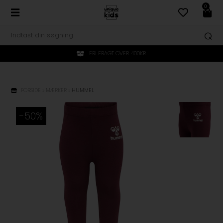
0
FRI FRAGT OVER 400KR.
FORSIDE
»
MÆRKER
»
HUMMEL
-50%