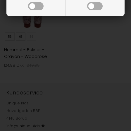
56
68
86
Hummel - Bukser -
Crayon - Woodrose
124,98
DKK
249,95
Kundeservice
Unique Kids
Hovedgaden 56E
4140 Borup
info@unique-kids.dk