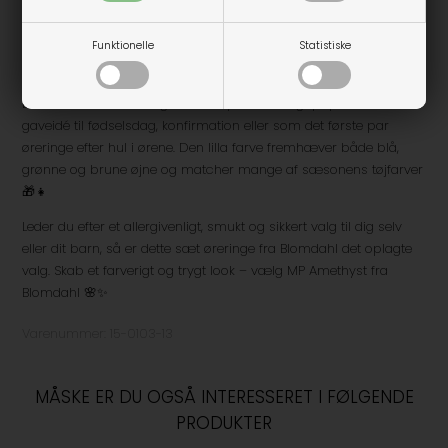
kvalitetskontrol, og du kan derfor være helt tryg ved, hvad du
sætter i ørerne. De kombinerer æstetik og sundhed, og skaber
smykker, der både ser godt ud og føles gode at bruge dag efter
Funktionelle
Statistiske
dag 🇸🇪
Disse MP 4 mm øreringe i amethyst er særligt populære som
gaveidé til fødselsdag, konfirmation eller som det første par
øreringe efter hul i ørene. Den lilla farve fremhæver både blå,
grønne og brune øjne og matcher mange af sæsonens tøjfarver
🎁👧
Leder du efter et allergivenligt, smukt og sikkert valg til dig selv
eller dit barn, så er dette sæt øreringe fra Blomdahl det oplagte
valg. Skab et farverigt og trygt look – vælg MP Amethyst fra
Blomdahl 🌸✨
Varenummer:
15-0103-13
MÅSKE ER DU OGSÅ INTERESSERET I FØLGENDE
PRODUKTER