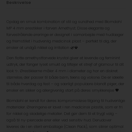
Beskrivelse
Opdag en smuk kombination af stil og sundhed med Blomdahl
MP 4 mm ørestikker i farven Amethyst. Disse elegante og
farvestrålende øreringe er designet i samarbejde med hudlæger
og fremstillet i hudvenlig medicinsk plast – perfekt til dig, der
ønsker at undgå nikkel og irritation 🌿💎
Den flotte amethystfarvede krystal giver et levende og feminint
udtryk, der fanger lyset smukt og tilføjer et strejf af glamour til dit
look ✨. Ørestikkerne måler 4 mm i diameter og har en diskret
størrelse, der passer til både børn, teens og voksne. De er ideelle
til både hverdag og fest – og særligt populære blandt piger, der
ønsker en sikker og allergivenlig start på deres smykkerejse 💖
Blomdahl er kendt for deres kompromisløse tilgang til hudvenlige
materialer. Øreringene er lavet i ren medicinsk plastik, som er fri
for nikkel og skadelige metaller. Det gør dem til et trygt valg –
også til ny-piercede ører eller ved sensitiv hud. Derudover
leveres de i en steril emballage (Clean Pack), som sikrer optimal