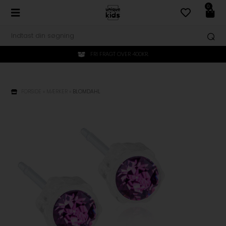
0
FRI FRAGT OVER 400KR.
FORSIDE
»
MÆRKER
»
BLOMDAHL