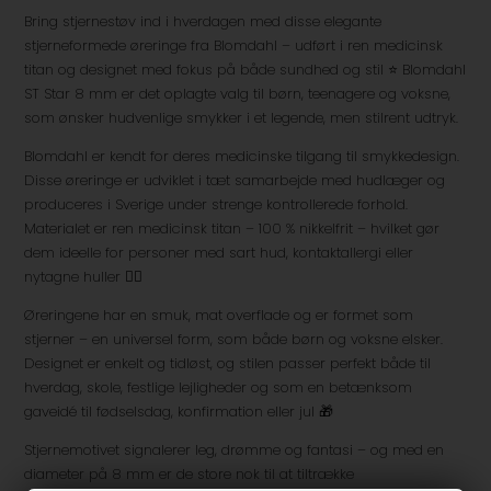
Bring stjernestøv ind i hverdagen med disse elegante
stjerneformede øreringe fra Blomdahl – udført i ren medicinsk
titan og designet med fokus på både sundhed og stil ⭐ Blomdahl
ST Star 8 mm er det oplagte valg til børn, teenagere og voksne,
som ønsker hudvenlige smykker i et legende, men stilrent udtryk.
Blomdahl er kendt for deres medicinske tilgang til smykkedesign.
Disse øreringe er udviklet i tæt samarbejde med hudlæger og
produceres i Sverige under strenge kontrollerede forhold.
Materialet er ren medicinsk titan – 100 % nikkelfrit – hvilket gør
dem ideelle for personer med sart hud, kontaktallergi eller
nytagne huller 👩‍⚕️
Øreringene har en smuk, mat overflade og er formet som
stjerner – en universel form, som både børn og voksne elsker.
Designet er enkelt og tidløst, og stilen passer perfekt både til
hverdag, skole, festlige lejligheder og som en betænksom
gaveidé til fødselsdag, konfirmation eller jul 🎁
Stjernemotivet signalerer leg, drømme og fantasi – og med en
diameter på 8 mm er de store nok til at tiltrække