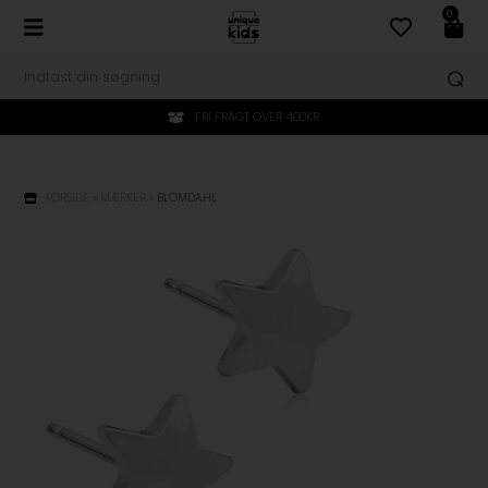
0
FRI FRAGT OVER 400KR.
FORSIDE
»
MÆRKER
»
BLOMDAHL