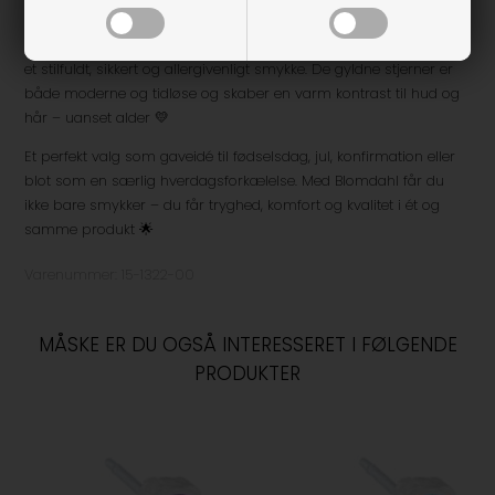
Produceret under dokumenteret kontrol i Sverige
Hos
Unique Kids
anbefaler vi disse øreringe til piger, der ønsker
et stilfuldt, sikkert og allergivenligt smykke. De gyldne stjerner er
både moderne og tidløse og skaber en varm kontrast til hud og
hår – uanset alder 💛
Et perfekt valg som gaveidé til fødselsdag, jul, konfirmation eller
blot som en særlig hverdagsforkælelse. Med Blomdahl får du
ikke bare smykker – du får tryghed, komfort og kvalitet i ét og
samme produkt 🌟
Varenummer:
15-1322-00
MÅSKE ER DU OGSÅ INTERESSERET I FØLGENDE
PRODUKTER