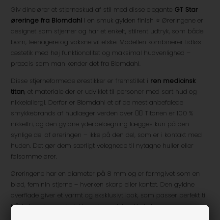
Giv dine ører et stjerneskud af stil med disse elegante
GT Star
øreringe fra Blomdahl
i en smuk gylden finish ⭐ Øreringene er
designet som stjerner og har et enkelt, stilrent udtryk, som både
børn, teenagere og voksne vil elske. Modellen kombinerer tidløs
æstetik med høj funktionalitet og maksimal hudvenlighed –
præcis som man kender det fra Blomdahl.
Disse stjerneformede ørestikker er fremstillet i
ren medicinsk
titan
, et materiale der er udviklet til personer med sart hud og
nikkelallergi. Derfor er Blomdahl et af de mest anbefalede
smykkebrands af hudlæger verden over 👩‍⚕️ Titanen er 100 %
nikkelfri, og den gyldne yderbelægning lægges kun på den
synlige del af øreringen – ikke på den del, som er i kontakt med
huden. Det gør dem særligt velegnede til nytagne huller eller
følsomme ører.
Øreringene har en diameter på 8 mm og er formgivet som en
blød, feminin stjerne – hverken skarp eller kantet. Den gyldne
overflade giver et varmt og eksklusivt look, som passer perfekt til
både hverdag og fest. Uanset om det er til skole,
familiekomsammen eller bare for at forkæle sig selv, vil disse