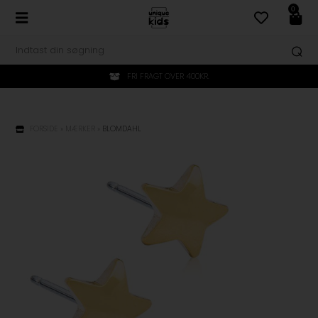
0
FRI FRAGT OVER 400KR.
FORSIDE
»
MÆRKER
»
BLOMDAHL