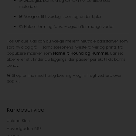
🌱 Økologisk bomuld og OEKO-TEX® certificerede
materialer
🌸 Velegnet til hverdag, sport og under kjoler
🧼 Holder form og farve – også efter mange vaske
Hos Unique Kids kan du vælge mellem neutrale basisfarver som
sort, hvid og grå – samt sæsonens nyeste farver og prints fra
populære mærker som
Name It, Hound og Hummel
. Uanset
alder eller stil, finder du leggings, der passer perfekt til dit barns
behov.
🛒 Shop online med hurtig levering – og fri fragt ved køb over
300 kr.!
Kundeservice
Unique Kids
Hovedgaden 56E