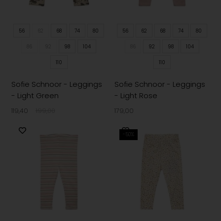
56
62
68
74
80
56
62
68
74
80
86
92
98
104
86
92
98
104
110
110
Sofie Schnoor - Leggings
Sofie Schnoor - Leggings
- Light Green
- Light Rose
119,40
199,00
179,00
-50%