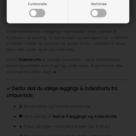
og moderne prints
. Deres leggings og indershorts er skabt med
Funktionelle
Statistiske
tanke på børns aktive hverdag og behov for bevægelsesfrihed –
og mange modeller er fremstillet i
økologisk bomuld
med
OEKO-TEX® certificering 🌱
Til de mindste har vi leggings med elastik i taljen, perfekt til
institution og tumling. Til større piger og teenagere har vi stilrene
modeller i både rib, bomuld og sporty finish – perfekte til skole,
dans eller under kjoler og nederdele.
Vores
indershorts
er særligt populære – de er tætsiddende,
bløde og perfekte som trygt lag under kjoler, til gymnastik eller
sommerens aktive dage ☀️
✅ Derfor skal du vælge leggings & indershorts fra
Unique Kids:
👖 Komfortable og fleksible pasformer
🖤 Stort udvalg af
Name It leggings og indershorts
👧 Fokus på piger – fra baby til teen (op til 18 år)