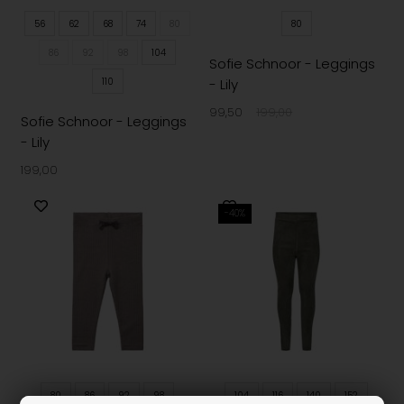
56
62
68
74
80
80
86
92
98
104
Sofie Schnoor - Leggings
110
- Lily
99,50
199,00
Sofie Schnoor - Leggings
- Lily
199,00
-40%
80
86
92
98
104
116
140
152