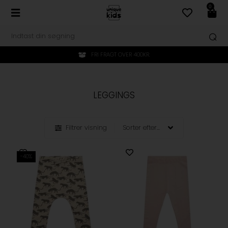
0
FRI FRAGT OVER 400KR.
LEGGINGS
Filtrer visning
-40%