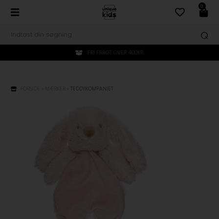
0
FRI FRAGT OVER 400KR.
FORSIDE
»
MÆRKER
»
TEDDYKOMPANIET