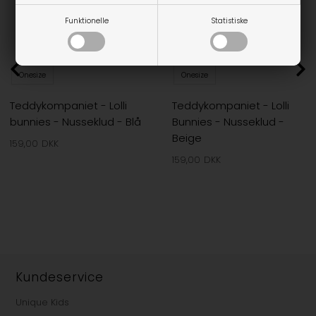
Funktionelle
Statistiske
Onesize
Onesize
Teddykompaniet - Lolli
Teddykompaniet - Lolli
bunnies - Nusseklud - Blå
Bunnies - Nusseklud -
Beige
159,00
DKK
159,00
DKK
Kundeservice
Unique Kids