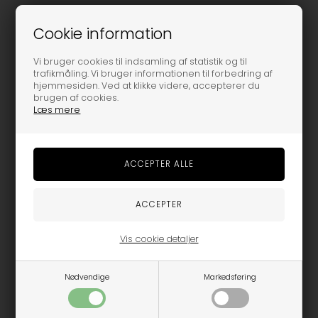
Denne bløde nusseklud ligner en kanin. Den har lange ører samt
Cookie information
arme og fødder.
Vi bruger cookies til indsamling af statistik og til
Nusseklude er perfekte at have til småbørn. De giver tryghed og
trafikmåling. Vi bruger informationen til forbedring af
varme og hjælper, når barnet skal sove.
hjemmesiden. Ved at klikke videre, accepterer du
brugen af cookies.
Vaskes ved 40 gr.
Læs mere
Varenummer:
TK2407
MÅSKE ER DU OGSÅ INTERESSERET I FØLGENDE
PRODUKTER
Vis cookie detaljer
Nødvendige
Markedsføring