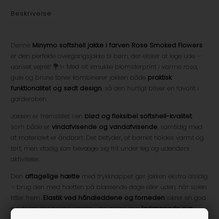
Beskrivelse
Denne
Minymo softshell jakke i farven Rose Smoked Flowers
er den perfekte overgangsjakke til børn, der elsker at lege ude –
uanset vejret! 💐✨ Med sit smukke blomsterprint i varme rosa,
gule og brune toner kombinerer jakken både
praktisk
funktionalitet og sødt design
, så den hurtigt bliver en favorit i
garderoben.
Jakken er fremstillet i en
blød og fleksibel softshell-kvalitet
,
som både er
vindafvisende og vandafvisende
, samtidig med
at materialet er åndbart. Det betyder, at barnet holdes varmt og
tørt, men stadig kan bevæge sig frit under leg og udendørs
aktiviteter.
Den
aftagelige hætte
med trykknapper gør jakken ekstra alsidig
– brug den med hætten på blæsende dage eller uden, når solen
titter frem.
Elastik ved håndleddene og forneden
sikrer en god
pasform, der holder vinden ude, mens den
forlængede ryg