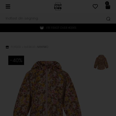
0
FRI FRAGT OVER 400KR.
FORSIDE
»
MÆRKER
»
MINYMO
-40%