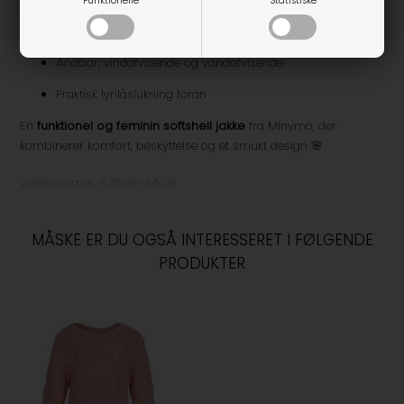
Funktionelle
Statistiske
Længere bagstykke for ekstra komfort
Åndbar, vindafvisende og vandafvisende
Praktisk lynlåslukning foran
En
funktionel og feminin softshell jakke
fra Minymo, der
kombinerer komfort, beskyttelse og et smukt design 🌸
Varenummer:
621089-5506
MÅSKE ER DU OGSÅ INTERESSERET I FØLGENDE
PRODUKTER