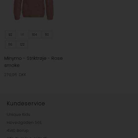
92
98
104
110
116
122
Minymo - Striktrøje - Rose
smoke
279,95
DKK
Kundeservice
Unique Kids
Hovedgaden 56E
4140 Borup