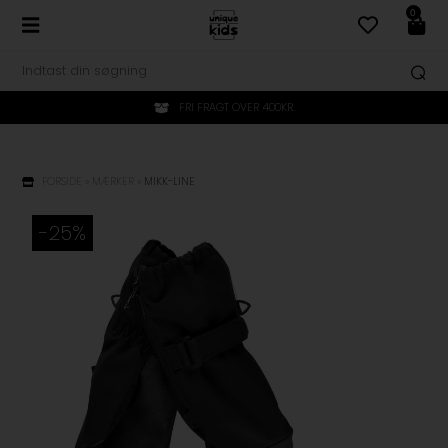
0
FRI FRAGT OVER 400KR.
FORSIDE
»
MÆRKER
»
MIKK-LINE
-25%