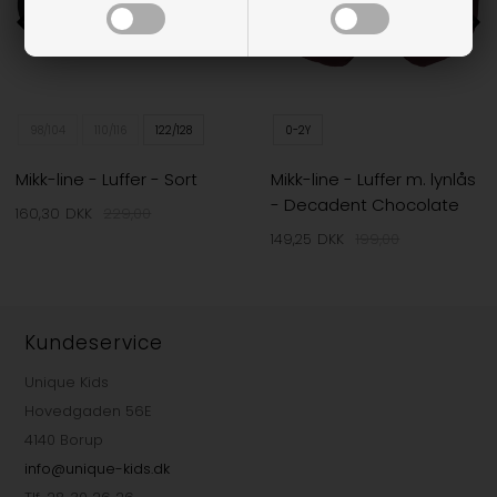
98/104
110/116
122/128
0-2Y
Mikk-line - Luffer - Sort
Mikk-line - Luffer m. lynlås
- Decadent Chocolate
160,30
DKK
229,00
149,25
DKK
199,00
Kundeservice
Unique Kids
Hovedgaden 56E
4140 Borup
info@unique-kids.dk