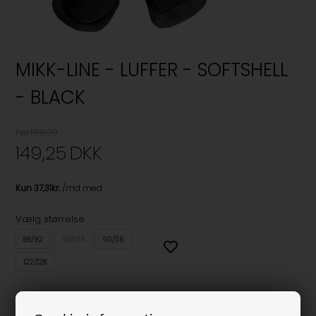
MIKK-LINE - LUFFER - SOFTSHELL
- BLACK
Før199,00
149,25
DKK
Vælg størrelse
86/92
98/104
110/116
122/128