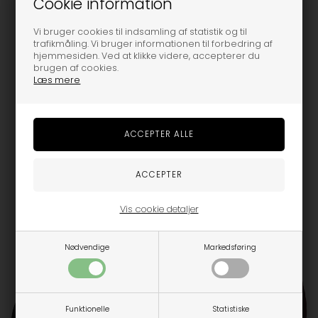
Cookie information
Beskrivelse
Vi bruger cookies til indsamling af statistik og til
trafikmåling. Vi bruger informationen til forbedring af
hjemmesiden. Ved at klikke videre, accepterer du
Outer fabric: 100% Recycled polyester, Lining: 100% Polyester
brugen af cookies.
Læs mere
Varenummer:
93015-BLACK
MÅSKE ER DU OGSÅ INTERESSERET I FØLGENDE
PRODUKTER
-30%
-25%
Vis cookie detaljer
Nødvendige
Markedsføring
Funktionelle
Statistiske