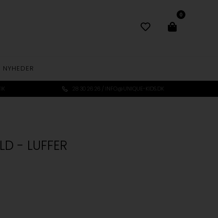
0
NYHEDER
IK
28 30 26 26 / INFO@UNIQUE-KIDS.DK
LD - LUFFER