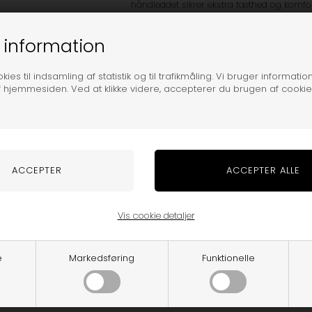
håndleddet sikrer ekstra tæthed og komfor
Den smukke "Old Rose"-farve gør dem til et s
 information
børnetøj – både i naturfarver og pasteller
ies til indsamling af statistik og til trafikmåling. Vi bruger information
Produktdetaljer:
f hjemmesiden. Ved at klikke videre, accepterer du brugen af cookie
Farve: Old Rose 🌸
Materiale: 100% ren merinould
Design: Baby luffer uden tommelfin
Justerbart spænde og ribkant ved 
OEKO-TEX® 100-certificeret
Vis cookie detaljer
Størrelser: 60, 70, 80, 90
Varenummer:
97978-716-15715
e
Markedsføring
Funktionelle