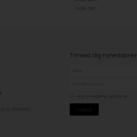
99,95
DKK
e
Tilmeld dig nyhedsbrev
k
Jeg accepterer vilkårene
vr. nr. 41322543