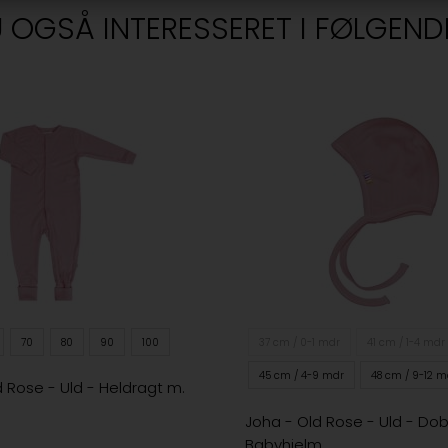
 OGSÅ INTERESSERET I FØLGEN
70
80
90
100
37 cm / 0-1 mdr
41 cm / 1-4 mdr
45 cm / 4-9 mdr
48 cm / 9-12 m
d Rose - Uld - Heldragt m.
Joha - Old Rose - Uld - Dob
Babyhjelm