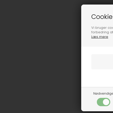
Cookie
Vi bruger cook
forbedring a
Læs mere
Nødvendig