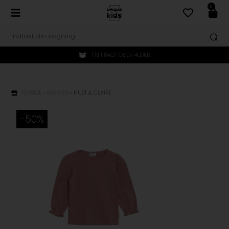
0
FRI FRAGT OVER 400KR.
FORSIDE
»
MÆRKER
»
HUST & CLAIRE
-50%