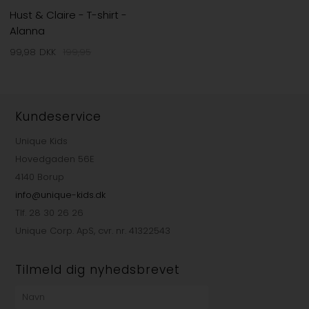
Hust & Claire - T-shirt -
Alanna
99,98
DKK
199,95
Kundeservice
Unique Kids
Hovedgaden 56E
4140 Borup
info@unique-kids.dk
Tlf. 28 30 26 26
Unique Corp. ApS, cvr. nr. 41322543
Tilmeld dig nyhedsbrevet