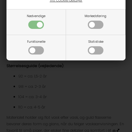
Vis cookie detaljer
kompromis med æstetikken. Ammie-blusen er ingen undtagelse
– den er både funktionel og flot.
Nødvendige
Markedsføring
Sådan styles blusen:
Kombinér blusen med en denimnederdel og strømpebukser for
et sødt hverdagslook, eller brug den sammen med en tylskørt og
Funktionelle
Statistiske
ballerinaer til særlige begivenheder 🎀. Du kan også bruge den
under en kjole eller selebukser for et lag-på-lag outfit, der både
varmer og ser godt ud.
Størrelsesguide (vejledende):
92 = ca. 1,5-2 år
98 = ca. 2-3 år
104 = ca. 3-4 år
110 = ca. 4-5 år
Materialet holder sig flot vask efter vask, og guld flæserne
bevarer deres form og glans, når du følger vaskeanvisningen. En
favorit til små piger, der elsker fine detaljer og komfort i ét 🧺💕