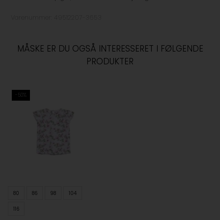
Varenummer:
49512207-3653
MÅSKE ER DU OGSÅ INTERESSERET I FØLGENDE
PRODUKTER
-50%
80
86
98
104
116