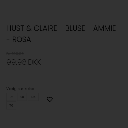
HUST & CLAIRE - BLUSE - AMMIE
- ROSA
Før199,95
99,98
DKK
Vælg størrelse
92
98
104
110