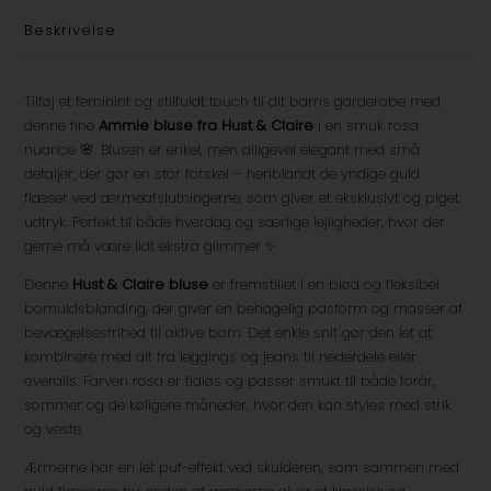
Beskrivelse
Tilføj et feminint og stilfuldt touch til dit barns garderobe med
denne fine
Ammie bluse fra Hust & Claire
i en smuk rosa
nuance 🌸. Blusen er enkel, men alligevel elegant med små
detaljer, der gør en stor forskel – heriblandt de yndige guld
flæser ved ærmeafslutningerne, som giver et eksklusivt og piget
udtryk. Perfekt til både hverdag og særlige lejligheder, hvor der
gerne må være lidt ekstra glimmer ✨
Denne
Hust & Claire bluse
er fremstillet i en blød og fleksibel
bomuldsblanding, der giver en behagelig pasform og masser af
bevægelsesfrihed til aktive børn. Det enkle snit gør den let at
kombinere med alt fra leggings og jeans til nederdele eller
overalls. Farven rosa er tidløs og passer smukt til både forår,
sommer og de køligere måneder, hvor den kan styles med strik
og veste.
Ærmerne har en let puf-effekt ved skulderen, som sammen med