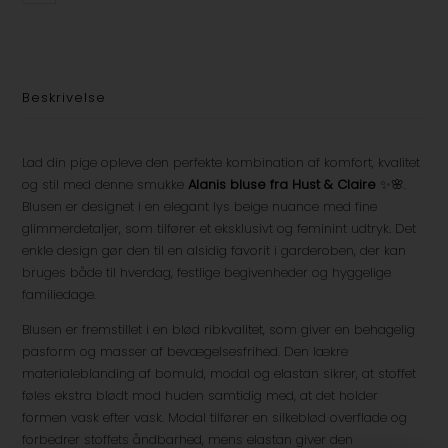
Beskrivelse
Lad din pige opleve den perfekte kombination af komfort, kvalitet
og stil med denne smukke
Alanis bluse fra Hust & Claire
✨🌸.
Blusen er designet i en elegant lys beige nuance med fine
glimmerdetaljer, som tilfører et eksklusivt og feminint udtryk. Det
enkle design gør den til en alsidig favorit i garderoben, der kan
bruges både til hverdag, festlige begivenheder og hyggelige
familiedage.
Blusen er fremstillet i en blød ribkvalitet, som giver en behagelig
pasform og masser af bevægelsesfrihed. Den lækre
materialeblanding af bomuld, modal og elastan sikrer, at stoffet
føles ekstra blødt mod huden samtidig med, at det holder
formen vask efter vask. Modal tilfører en silkeblød overflade og
forbedrer stoffets åndbarhed, mens elastan giver den