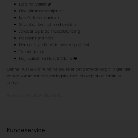
Blød ribkvalitet 🌿
Fine glimmerdetaljer ✨
Komfortabel pasform
Strækbar kvalitet med elastan
Åndbar og blød modalblanding
Klassisk rund hals
Nem at style til både hverdag og fest
Tidløst design
Høj kvalitet fra Hust & Claire ❤️
Denne Hust & Claire Alanis bluse er det perfekte valg til piger, der
ønsker komfortabelt hverdagstøj med et elegant og feminint
udtryk.
Varenummer:
19544110-3336
Kundeservice