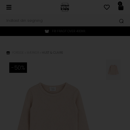
0
FRI FRAGT OVER 400KR.
FORSIDE
»
MÆRKER
»
HUST & CLAIRE
-50%