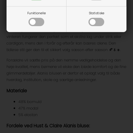
giver en flot pasform tæt på kroppen uden at stramme, hvilket
gør den behagelig at have på hele dagen. Samtidig sikrer
materialernes slidstyrke, at blusen kan holde til hverdagens
Funktionelle
Statistiske
mange aktiviteter.
Den langærmede model gør blusen velegnet året rundt. Om
vinteren fungerer den perfekt som et ekstra lag under strik eller
cardigan, mens den i forår og efterår kan bæres alene. Den
tidløse stil gør den til et sikkert valg sæson efter sæson 🍂🌷☀️.
Forældre vil sætte pris på den nemme vedligeholdelse og den
høje kvalitet, mens børnene vil elske den bløde komfort og de fine
glimmerdetaljer. Alanis blusen er derfor et oplagt valg til både
hverdag, institution, skole og særlige anledninger.
Materiale
48% bomuld
47% modal
5% elastan
Fordele ved Hust & Claire Alanis bluse: