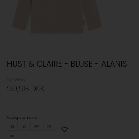
HUST & CLAIRE - BLUSE - ALANIS
Før199,95
99,98
DKK
Vælg størrelse
92
98
104
110
116