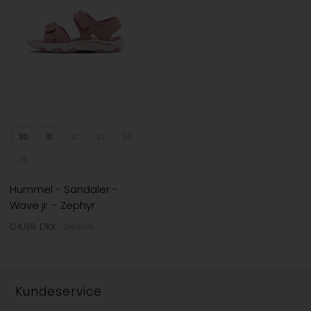
30
31
32
33
34
35
Hummel - Sandaler -
Wave jr. - Zephyr
124,98
DKK
249,95
Kundeservice