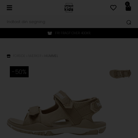
0
FRI FRAGT OVER 400KR.
FORSIDE
»
MÆRKER
»
HUMMEL
-50%