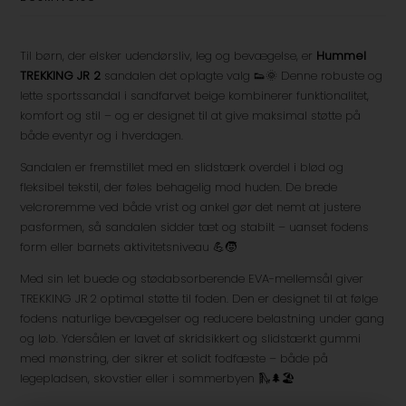
Til børn, der elsker udendørsliv, leg og bevægelse, er
Hummel
TREKKING JR 2
sandalen det oplagte valg 👟🌞 Denne robuste og
lette sportssandal i sandfarvet beige kombinerer funktionalitet,
komfort og stil – og er designet til at give maksimal støtte på
både eventyr og i hverdagen.
Sandalen er fremstillet med en slidstærk overdel i blød og
fleksibel tekstil, der føles behagelig mod huden. De brede
velcroremme ved både vrist og ankel gør det nemt at justere
pasformen, så sandalen sidder tæt og stabilt – uanset fodens
form eller barnets aktivitetsniveau 💪🧒
Med sin let buede og stødabsorberende EVA-mellemsål giver
TREKKING JR 2 optimal støtte til foden. Den er designet til at følge
fodens naturlige bevægelser og reducere belastning under gang
og løb. Ydersålen er lavet af skridsikkert og slidstærkt gummi
med mønstring, der sikrer et solidt fodfæste – både på
legepladsen, skovstier eller i sommerbyen 🛝🌲🏖️