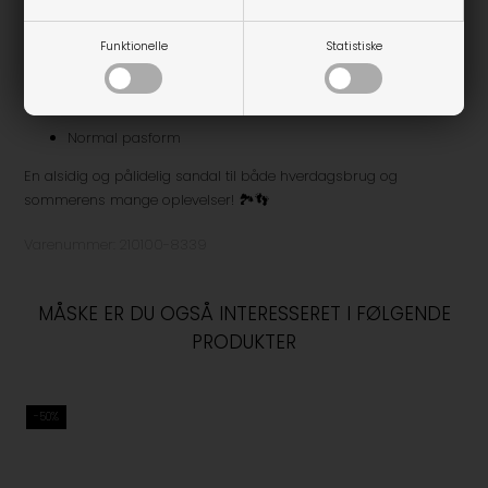
Justerbare velcrolukninger ved vrist og ankel
Funktionelle
Statistiske
Åndbart og let design
Neutral sandfarve – unisex
Normal pasform
En alsidig og pålidelig sandal til både hverdagsbrug og
sommerens mange oplevelser! 🏞️👣
Varenummer:
210100-8339
MÅSKE ER DU OGSÅ INTERESSERET I FØLGENDE
PRODUKTER
-50%