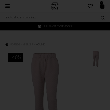
0
FRI FRAGT OVER 400KR.
FORSIDE
»
MÆRKER
»
HOUND
-40%