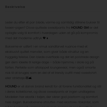
Beskrivelse
Leder du efter et par bløde, varme og samtidig stilrene bukser til
tween-pigen? Disse quiltede sweatpants fra
HOUND Girl
er det
oplagte valg til komfort i hverdagen uden at gå på kompromis
med det moderne udtryk 💖👧
Bukserne er udført i en smuk sandfarvet nuance med et
eksklusivt quiltet mønster, som giver både struktur og en
hyggelig følelse. Den bløde overflade og det let polstrede design
gør dem ideelle til kølige dage – både hjemme, i skole og på
farten. Perfekte som afslappet loungewear, men også smarte
nok til at bruges som en del af et trendy outfit med sweatshirt
eller striktrøje 🧸🛋️
HOUND
er et dansk brand kendt for at forene funktionalitet og stil
i deres kollektioner, og disse sweatpants er ingen undtagelse.
Modellen har elastik i taljen, der sikrer god pasform og komfort
hele dagen. Buksebenene afsluttes med elastiske ribkanter, som