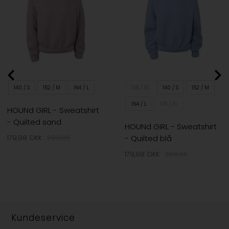
140 / S
152 / M
164 / L
128 / XS
140 / S
152 / M
164 / L
176 / XL
HOUNd GIRL - Sweatshirt
- Quilted sand
HOUNd GIRL - Sweatshirt
- Quilted blå
179,98
DKK
299,95
179,98
DKK
299,95
Kundeservice